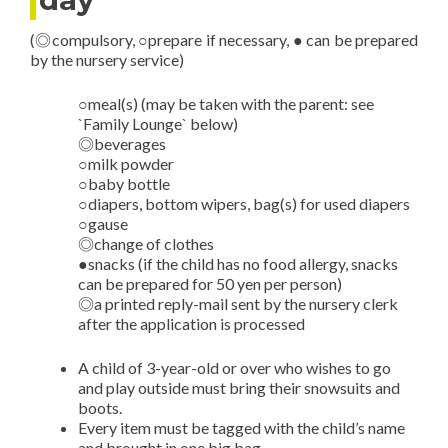
(◎compulsory, ○prepare if necessary, ● can be prepared
by the nursery service)
○meal(s) (may be taken with the parent: see
`Family Lounge` below)
◎beverages
○milk powder
○baby bottle
○diapers, bottom wipers, bag(s) for used diapers
○gause
◎change of clothes
●snacks (if the child has no food allergy, snacks
can be prepared for 50 yen per person)
◎a printed reply-mail sent by the nursery clerk
after the application is processed
A child of 3-year-old or over who wishes to go
and play outside must bring their snowsuits and
boots.
Every item must be tagged with the child’s name
and brought in one big bag.