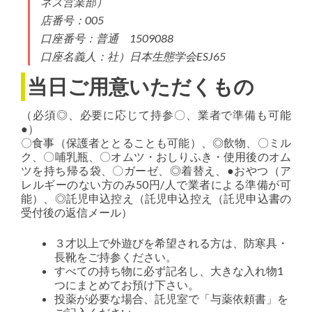
ネス営業部）
店番号：005
口座番号：普通 1509088
口座名義人：社）日本生態学会ESJ65
当日ご用意いただくもの
（必須◎、必要に応じて持参〇、業者で準備も可能
●）
〇食事（保護者ととることも可能）、◎飲物、〇ミル
ク、〇哺乳瓶、〇オムツ・おしりふき・使用後のオム
ツを持ち帰る袋、〇ガーゼ、◎着替え、●おやつ（ア
レルギーのない方のみ50円/人で業者による準備が可
能）、◎託児申込控え（託児申込控え（託児申込書の
受付後の返信メール）
３才以上で外遊びを希望される方は、防寒具・
長靴をご持参ください。
すべての持ち物に必ず記名し、大きな入れ物1
つにまとめてお預け下さい。
投薬が必要な場合、託児室で「与薬依頼書」を