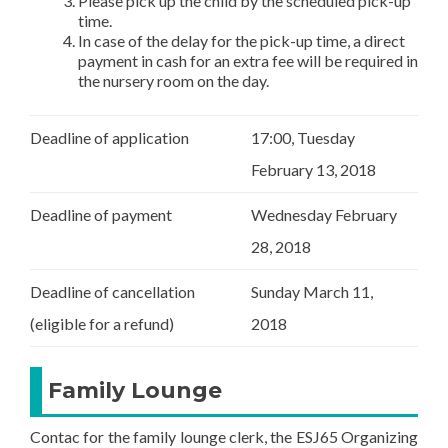
Please pick up the child by the scheduled pick-up
time.
In case of the delay for the pick-up time, a direct
payment in cash for an extra fee will be required in
the nursery room on the day.
Deadline of application
17:00, Tuesday
February 13, 2018
Deadline of payment
Wednesday February
28, 2018
Deadline of cancellation
Sunday March 11,
(eligible for a refund)
2018
Family Lounge
Contac for the family lounge clerk, the ESJ65 Organizing