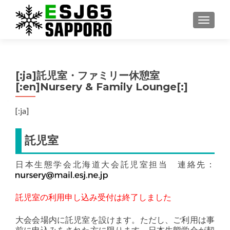
ナビゲ
[:ja]託児室・ファミリー休憩室
[:en]Nursery & Family Lounge[:]
[:ja]
託児室
日本生態学会北海道大会託児室担当 連絡先：
託児室の利用申し込み受付は終了しました
大会会場内に託児室を設けます。ただし、ご利用は事
前に申込みをされた方に限ります。日本生態学会が契