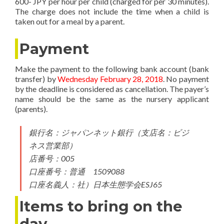
600- JPY per hour per child (charged for per 30 minutes).
The charge does not include the time when a child is
taken out for a meal by a parent.
Payment
Make the payment to the following bank account (bank
transfer) by
Wednesday February 28, 2018
. No payment
by the deadline is considered as cancellation. The payer’s
name should be the same as the nursery applicant
(parents).
銀行名：ジャパンネット銀行（支店名：ビジ
ネス営業部）
店番号：005
口座番号：普通 1509088
口座名義人：社）日本生態学会ESJ65
Items to bring on the
day