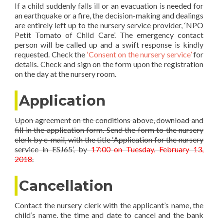
If a child suddenly falls ill or an evacuation is needed for
an earthquake or a fire, the decision-making and dealings
are entirely left up to the nursery service provider, ‘NPO
Petit Tomato of Child Care’. The emergency contact
person will be called up and a swift response is kindly
requested. Check the
‘Consent on the nursery service’
for
details. Check and sign on the form upon the registration
on the day at the nursery room.
Application
Upon agreement on the conditions above, download and
fill in the application form. Send the form to the nursery
clerk by e-mail, with the title ‘Application for the nursery
service in ESJ65’, by
17:00 on Tuesday, February 13,
2018
.
Cancellation
Contact the nursery clerk with the applicant’s name, the
child’s name, the time and date to cancel and the bank