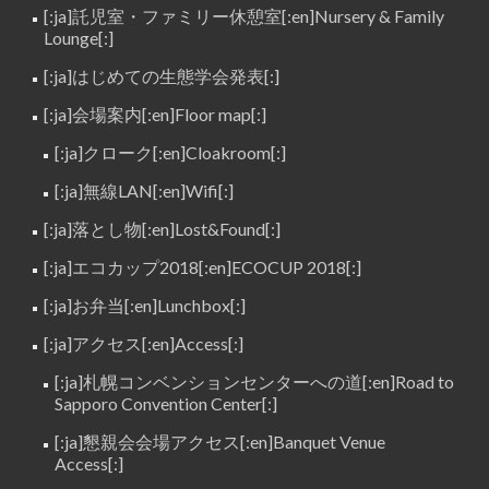
[:ja]託児室・ファミリー休憩室[:en]Nursery & Family
Lounge[:]
[:ja]はじめての生態学会発表[:]
[:ja]会場案内[:en]Floor map[:]
[:ja]クローク[:en]Cloakroom[:]
[:ja]無線LAN[:en]Wifi[:]
[:ja]落とし物[:en]Lost&Found[:]
[:ja]エコカップ2018[:en]ECOCUP 2018[:]
[:ja]お弁当[:en]Lunchbox[:]
[:ja]アクセス[:en]Access[:]
[:ja]札幌コンベンションセンターへの道[:en]Road to
Sapporo Convention Center[:]
[:ja]懇親会会場アクセス[:en]Banquet Venue
Access[:]