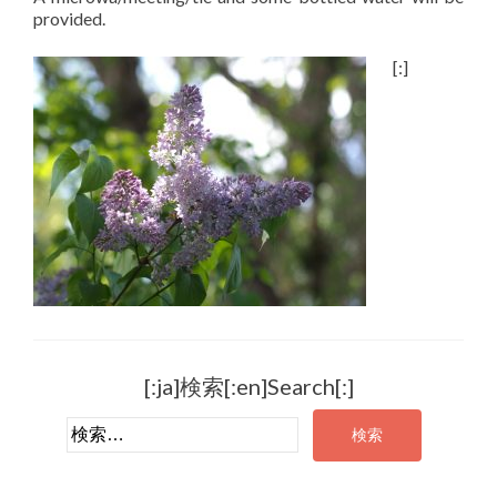
provided.
[:]
[:ja]検索[:en]Search[:]
検索: