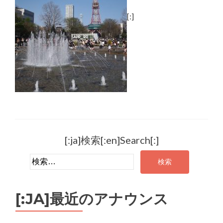
[:]
[:ja]検索[:en]Search[:]
検索:
[:JA]最近のアナウンス