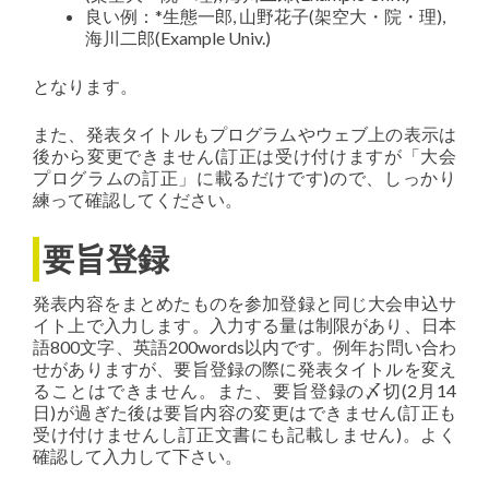
良い例：*生態一郎, 山野花子(架空大・院・理),
海川二郎(Example Univ.)
となります。
また、発表タイトルもプログラムやウェブ上の表示は
後から変更できません(訂正は受け付けますが「大会
プログラムの訂正」に載るだけです)ので、しっかり
練って確認してください。
要旨登録
発表内容をまとめたものを参加登録と同じ大会申込サ
イト上で入力します。入力する量は制限があり、日本
語800文字、英語200words以内です。例年お問い合わ
せがありますが、要旨登録の際に発表タイトルを変え
ることはできません。また、要旨登録の〆切(2月14
日)が過ぎた後は要旨内容の変更はできません(訂正も
受け付けませんし訂正文書にも記載しません)。よく
確認して入力して下さい。