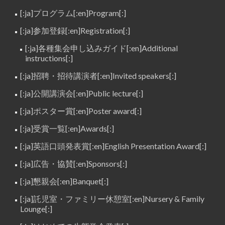
[:ja]プログラム[:en]Program[:]
[:ja]参加登録[:en]Registration[:]
[:ja]各種集会申し込みガイド[:en]Additional
instructions[:]
[:ja]招聘・招待講演者[:en]Invited speakers[:]
[:ja]公開講演会[:en]Public lecture[:]
[:ja]ポスター賞[:en]Poster award[:]
[:ja]受賞一覧[:en]Awards[:]
[:ja]英語口頭発表賞[:en]English Presentation Award[:]
[:ja]広告・協賛[:en]Sponsors[:]
[:ja]懇親会[:en]Banquet[:]
[:ja]託児室・ファミリー休憩室[:en]Nursery & Family
Lounge[:]