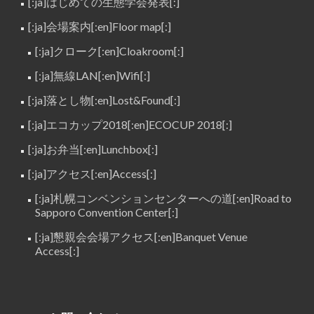
[:ja]はじめての生態学会発表[:]
[:ja]会場案内[:en]Floor map[:]
[:ja]クローク[:en]Cloakroom[:]
[:ja]無線LAN[:en]Wifi[:]
[:ja]落とし物[:en]Lost&Found[:]
[:ja]エコカップ2018[:en]ECOCUP 2018[:]
[:ja]お弁当[:en]Lunchbox[:]
[:ja]アクセス[:en]Access[:]
[:ja]札幌コンベンションセンターへの道[:en]Road to
Sapporo Convention Center[:]
[:ja]懇親会会場アクセス[:en]Banquet Venue
Access[:]