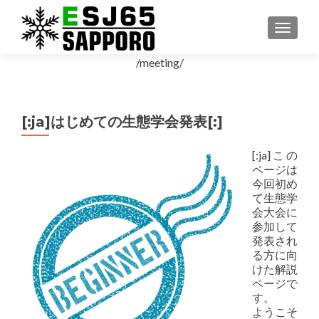
ナビゲ
/meeting/
[:ja]はじめての生態学会発表[:]
[:ja]
この
ページは
今回初め
て生態学
会大会に
参加して
発表され
る方に向
けた解説
ページで
す。
ようこそ