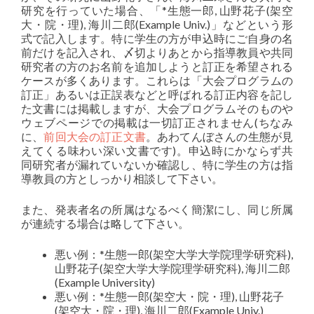
研究を行っていた場合、「*生態一郎, 山野花子(架空
大・院・理), 海川二郎(Example Univ.)」などという形
式で記入します。特に学生の方が申込時にご自身の名
前だけを記入され、〆切よりあとから指導教員や共同
研究者の方のお名前を追加しようと訂正を希望される
ケースが多くあります。これらは「大会プログラムの
訂正」あるいは正誤表などと呼ばれる訂正内容を記し
た文書には掲載しますが、大会プログラムそのものや
ウェブページでの掲載は一切訂正されません(ちなみ
に、
前回大会の訂正文書
。あわてんぼさんの生態が見
えてくる味わい深い文書です)。申込時にかならず共
同研究者が漏れていないか確認し、特に学生の方は指
導教員の方としっかり相談して下さい。
また、発表者名の所属はなるべく簡潔にし、同じ所属
が連続する場合は略して下さい。
悪い例：*生態一郎(架空大学大学院理学研究科),
山野花子(架空大学大学院理学研究科), 海川二郎
(Example University)
悪い例：*生態一郎(架空大・院・理), 山野花子
(架空大・院・理), 海川二郎(Example Univ.)