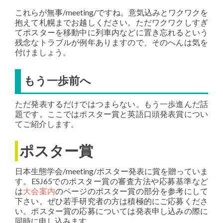
これらが無事/meeting/ですね。意気込みとワクワクを
抱えて札幌までお越しください。ただワクワクしすぎ
てポスターを移動中に列車内などに置き忘れるという
残念なトラブルが例年ありますので、そのへんは気を
付けましょう。
もう一歩前へ
ただ発表するだけではつまらない。もう一歩進んだ話
題です。ここではポスター賞と英語口頭発表賞につい
てご紹介します。
ポスター賞
日本生態学会/meeting/ポスター発表に賞を贈っていま
す。ESJ65でのポスター賞の審査方法や応募基準など
は
大会案内
のページのポスター賞の部分を参考にして
下さい。ぜひ若手研究者の方は積極的にご応募くださ
い。ポスター賞の応募については発表申し込みの際に
同時に申し込みます。