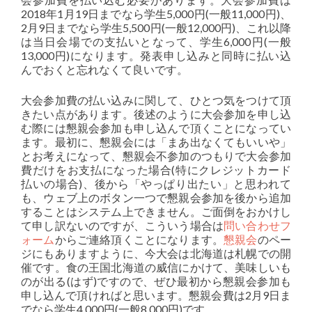
2018年1月19日までなら学生5,000円(一般11,000円)、
2月9日までなら学生5,500円(一般12,000円)、これ以降
は当日会場での支払いとなって、学生6,000円(一般
13,000円)になります。発表申し込みと同時に払い込
んでおくと忘れなくて良いです。
大会参加費の払い込みに関して、ひとつ気をつけて頂
きたい点があります。後述のように大会参加を申し込
む際には懇親会参加も申し込んで頂くことになってい
ます。最初に、懇親会には「まあ出なくてもいいや」
とお考えになって、懇親会不参加のつもりで大会参加
費だけをお支払になった場合(特にクレジットカード
払いの場合)、後から「やっぱり出たい」と思われて
も、ウェブ上のボタン一つで懇親会参加を後から追加
することはシステム上できません。ご面倒をおかけし
て申し訳ないのですが、こういう場合は
問い合わせフ
ォーム
からご連絡頂くことになります。
懇親会
のペー
ジにもありますように、今大会は北海道は札幌での開
催です。食の王国北海道の威信にかけて、美味しいも
のが出る(はず)ですので、ぜひ最初から懇親会参加も
申し込んで頂ければと思います。懇親会費は2月9日ま
でなら学生4,000円(一般8,000円)です。