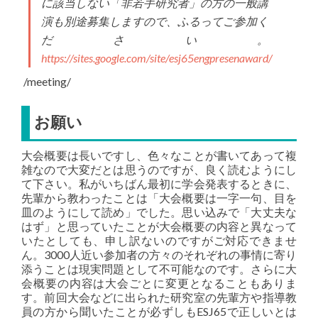
に該当しない「非若手研究者」の方の一般講
演も別途募集しますので、ふるってご参加く
ださい。
https://sites.google.com/site/esj65engpresenaward/
/meeting/
お願い
大会概要は長いですし、色々なことが書いてあって複
雑なので大変だとは思うのですが、良く読むようにし
て下さい。私がいちばん最初に学会発表するときに、
先輩から教わったことは「大会概要は一字一句、目を
皿のようにして読め」でした。思い込みで「大丈夫な
はず」と思っていたことが大会概要の内容と異なって
いたとしても、申し訳ないのですがご対応できませ
ん。3000人近い参加者の方々のそれぞれの事情に寄り
添うことは現実問題として不可能なのです。さらに大
会概要の内容は大会ごとに変更となることもありま
す。前回大会などに出られた研究室の先輩方や指導教
員の方から聞いたことが必ずしもESJ65で正しいとは