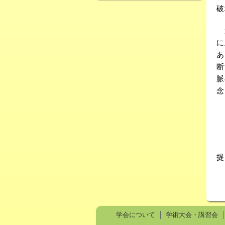
破
道
に
あ
断
脈
念
こ
提
学会について
学術大会・講習会