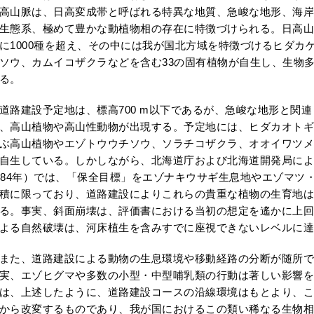
高山脈は、日高変成帯と呼ばれる特異な地質、急峻な地形、海岸
生態系、極めて豊かな動植物相の存在に特徴づけられる。日高山
に1000種を超え、その中には我が国北方域を特徴づけるヒダカ
ソウ、カムイコザクラなどを含む33の固有植物が自生し、生物
る。
路建設予定地は、標高700 m以下であるが、急峻な地形と関
、高山植物や高山性動物が出現する。予定地には、ヒダカオトギ
ぶ高山植物やエゾトウウチソウ、ソラチコザクラ、オオイワツメ
自生している。しかしながら、北海道庁および北海道開発局による
984年）では、「保全目標」をエゾナキウサギ生息地やエゾマツ
積に限っており、道路建設によりこれらの貴重な植物の生育地は
る。事実、斜面崩壊は、評価書における当初の想定を遙かに上回
よる自然破壊は、河床植生を含みすでに座視できないレベルに達
た、道路建設による動物の生息環境や移動経路の分断が随所で
実、エゾヒグマや多数の小型・中型哺乳類の行動は著しい影響を
は、上述したように、道路建設コースの沿線環境はもとより、こ
から改変するものであり、我が国におけるこの類い稀なる生物相