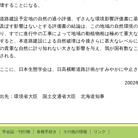
壊することになる。
路建設予定地の自然の過小評価、ずさんな環境影響評価書に基
及ぼす影響はないとする評価書の結論は、この地域の自然環境の
り、すでに進行中の工事によって地域の動植物相は極めて重大な
すると、本道路建設による自然破壊は今後さらに甚大なレベルに
の貴重な自然に計り知れない大きな影響を与え、我が国有数なこ
される。
こに、日本生態学会は、日高横断道路計画がすみやかに中止さ
200
出先：環境省大臣 国土交通省大臣 北海道知事
学会誌・刊行物
各種手続き
その他の情報
リンク