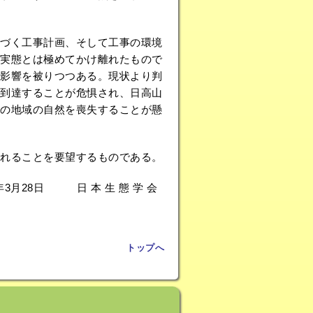
づく工事計画、そして工事の環境
実態とは極めてかけ離れたもので
影響を被りつつある。現状より判
到達することが危惧され、日高山
の地域の自然を喪失することが懸
れることを要望するものである。
2年3月28日 日 本 生 態 学 会
トップへ