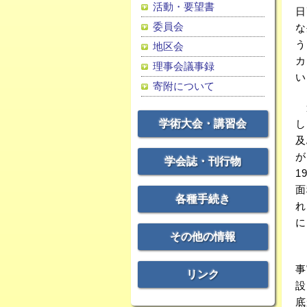
活動・要望書
日
委員会
な
う
地区会
カ
理事会議事録
い
寄附について
道
学術大会・講習会
し
及
が
学会誌・刊行物
1
面
各種手続き
れ
に
その他の情報
ま
事
リンク
設
底