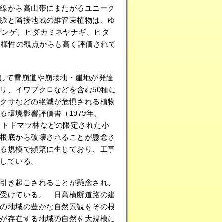
線から高山帯にまたがるユニーク
脈と隣接地域の維管束植物は、ゆ
ゲンゲ、ヒダカミネヤナギ、ヒダ
多様性の観点からも高く評価されて
連して雪崩道や崩壊地・崖地が発達
リ、イワブクロなどを含む50種に
クサなどの絶滅が危惧される植物
環境影響評価書（1979年、
・トドマツ林などの限定された小
根底から破壊されることが懸念さ
る規模で頻繁に生じており、工事
している。
引き起こされることが懸念され、
受けている。 日高横断道路の建
の地域の豊かな自然景観をその根
が存在する地域の自然を大規模に