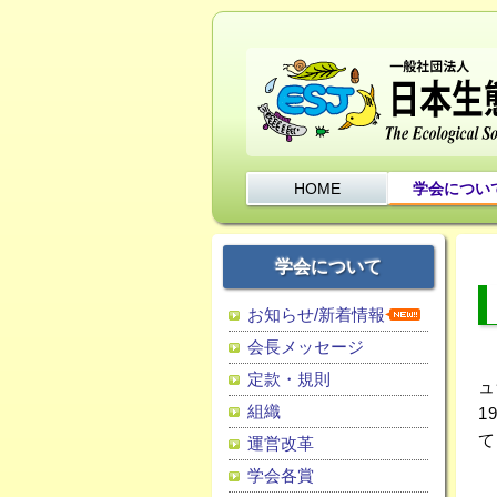
HOME
学会につい
学会について
お知らせ/新着情報
会長メッセージ
日
定款・規則
ュ
組織
1
て
運営改革
学会各賞
日