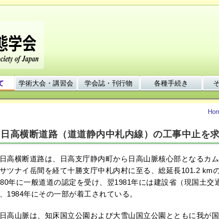
て
学術大会・講習会
学会誌・刊行物
各種手続き
Ho
日高横断道路（道道静内中札内線）の工事中止を
高横断道路は、日高支庁静内町から日高山脈核心部となるカム
サツナイ岳間を経て十勝支庁中札内村に至る、総延長101.2 k
980年に一般道道の認定を受け、翌1981年には建設省（現国土
、1984年にその一部が着工されている。
高山脈は、知床国立公園および大雪山国立公園とともに我が国