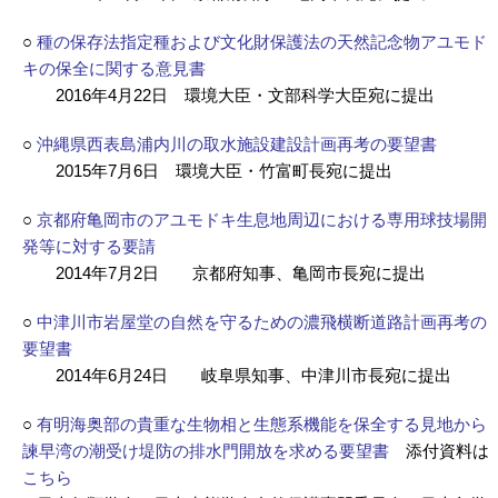
○
種の保存法指定種および文化財保護法の天然記念物アユモド
キの保全に関する意見書
2016年4月22日 環境大臣・文部科学大臣宛に提出
○
沖縄県西表島浦内川の取水施設建設計画再考の要望書
2015年7月6日 環境大臣・竹富町長宛に提出
○
京都府亀岡市のアユモドキ生息地周辺における専用球技場開
発等に対する要請
2014年7月2日 京都府知事、亀岡市長宛に提出
○
中津川市岩屋堂の自然を守るための濃飛横断道路計画再考の
要望書
2014年6月24日 岐阜県知事、中津川市長宛に提出
○
有明海奥部の貴重な生物相と生態系機能を保全する見地から
諫早湾の潮受け堤防の排水門開放を求める要望書
添付資料は
こちら