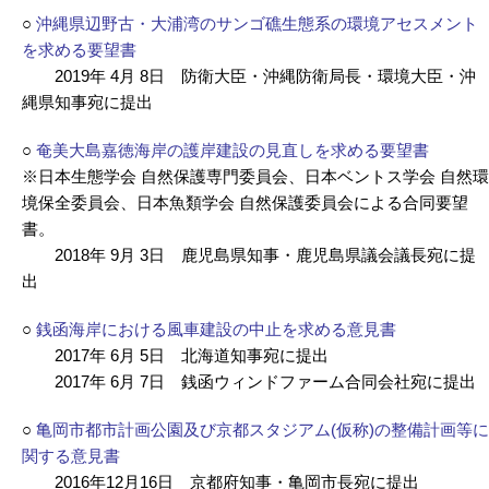
○
沖縄県辺野古・大浦湾のサンゴ礁生態系の環境アセスメント
を求める要望書
2019年 4月 8日 防衛大臣・沖縄防衛局長・環境大臣・沖
縄県知事宛に提出
○
奄美大島嘉徳海岸の護岸建設の見直しを求める要望書
※日本生態学会 自然保護専門委員会、日本ベントス学会 自然環
境保全委員会、日本魚類学会 自然保護委員会による合同要望
書。
2018年 9月 3日 鹿児島県知事・鹿児島県議会議長宛に提
出
○
銭函海岸における風車建設の中止を求める意見書
2017年 6月 5日 北海道知事宛に提出
2017年 6月 7日 銭函ウィンドファーム合同会社宛に提出
○
亀岡市都市計画公園及び京都スタジアム(仮称)の整備計画等に
関する意見書
2016年12月16日 京都府知事・亀岡市長宛に提出