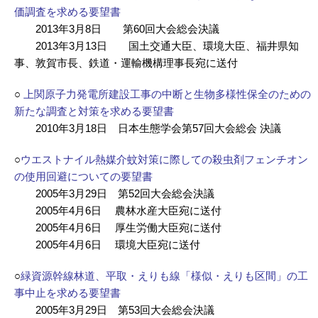
価調査を求める要望書
2013年3月8日 第60回大会総会決議
2013年3月13日 国土交通大臣、環境大臣、福井県知
事、敦賀市長、鉄道・運輸機構理事長宛に送付
○
上関原子力発電所建設工事の中断と生物多様性保全のための
新たな調査と対策を求める要望書
2010年3月18日 日本生態学会第57回大会総会 決議
○
ウエストナイル熱媒介蚊対策に際しての殺虫剤フェンチオン
の使用回避についての要望書
2005年3月29日 第52回大会総会決議
2005年4月6日 農林水産大臣宛に送付
2005年4月6日 厚生労働大臣宛に送付
2005年4月6日 環境大臣宛に送付
○
緑資源幹線林道、平取・えりも線「様似・えりも区間」の工
事中止を求める要望書
2005年3月29日 第53回大会総会決議