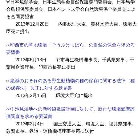
※日本魚類学会、日本生態学会自然保護専門委員会、日本鳥学
会鳥類保護委員会、日本ベントス学会自然環境保全委員会によ
る合同要望書
2013年12月20日 内閣総理大臣、農林水産大臣、環境大
臣宛に提出
○
印西市の草地環境「そうふけっぱら」の自然の保全を求める
要望書
2013年6月13日 都市再生機構理事長、千葉県知事、千
葉県企業庁長、印西市長宛に提出
○
絶滅のおそれのある野生動植物の種の保存に関する法律（種
の保存法） 改正に対する意見書
2013年3月15日 環境大臣宛に提出
○
中池見湿地への新幹線敷設計画に対して、新たな環境影響評
価調査を求める要望書
2013年2月4日 国土交通大臣、環境大臣、福井県知事、
敦賀市長、鉄道・運輸機構理事長宛に送付