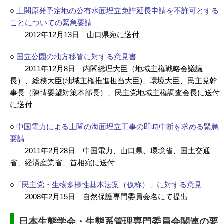
○
上関原発予定地の公有水面埋立免許延長申請を不許可とする
ことについての緊急要請
2012年12月13日 山口県宛に送付
○
国立公園の地方移管に対する意見書
2011年12月8日 内閣総理大臣（地域主権戦略会議議
長）、総務大臣(地域主権推進担当大臣)、環境大臣、民主党幹
事長（陳情要望対策本部長）、民主党地域主権調査会長に送付
に送付
○
中国電力による上関の海面埋立工事の即時中断を求める緊急
要請
2011年2月28日 中国電力、山口県、環境省、国土交通
省、経済産業省、首相宛に送付
○
「民主党・生物多様性基本法案（仮称）」に対する意見
2008年2月15日 自然保護専門委員会名にて提出
日本生態学会・生態系管理専門委員会関連の要