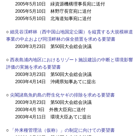
2005年5月10日 緑資源機構理事長宛に送付
2005年5月10日 林野庁長官宛に送付
2005年5月10日 北海道知事宛に送付
○
細見谷渓畔林（西中国山地国定公園）を縦貫する大規模林道
事業の中止および同渓畔林の保全措置を求める要望書
2003年3月23日 第50回大会総会決議
○
西表島浦内地区におけるリゾート施設建設の中断と環境影響
評価の実施を求める要望書
2003年3月23日 第50回大会総会決議
2003年4月14日 沖縄県知事あてに提出
○
尖閣諸島魚釣島の野生化ヤギの排除を求める要望書
2003年3月23日 第50回大会総会決議
2003年4月 9日 外務大臣宛に送付
2003年4月11日 環境大臣あてに提出
○
「外来種管理法（仮称）」の制定に向けての要望書