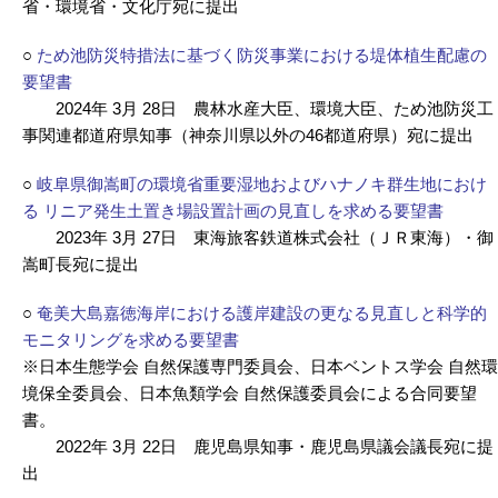
省・環境省・文化庁宛に提出
○
ため池防災特措法に基づく防災事業における堤体植生配慮の
要望書
2024年 3月 28日 農林水産大臣、環境大臣、ため池防災工
事関連都道府県知事（神奈川県以外の46都道府県）宛に提出
○
岐阜県御嵩町の環境省重要湿地およびハナノキ群生地におけ
る リニア発生土置き場設置計画の見直しを求める要望書
2023年 3月 27日 東海旅客鉄道株式会社（ＪＲ東海）・御
嵩町長宛に提出
○
奄美大島嘉徳海岸における護岸建設の更なる見直しと科学的
モニタリングを求める要望書
※日本生態学会 自然保護専門委員会、日本ベントス学会 自然環
境保全委員会、日本魚類学会 自然保護委員会による合同要望
書。
2022年 3月 22日 鹿児島県知事・鹿児島県議会議長宛に提
出