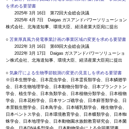
を求める要望書
2025年 3月 16日 第72回大会総会決議
2025年 4月 7日 Daigas ガスアンドパワーソリューション
株式会社、北海道知事、環境大臣、経済産業大臣宛に提出
○
苫東厚真風力発電事業計画の事業区域の変更を求める要望書
2022年 3月 16日 第69回大会総会決議
2022年 3月 17日 Daigas ガスアンドパワーソリューショ
ン株式会社、北海道知事、環境大臣、経済産業大臣宛に提出
○
気象庁による生物季節観測の変更の見直しを求める要望書
※日本生態学会、日本昆虫学会、日本霊長類学会、日本鱗翅学
会、日本生物地理学会、日本動物分類学会、日本プランクトン
学会、植生学会、日本魚類学会、日本植物分類学会、日本植物
学会、日本花粉学会、日本サンゴ礁学会、日本蘚苔類学会、日
本景観生態学会、日本鳥学会、日本哺乳類学会、種生物学会、
日本ベントス学会、日本環境教育学会、日本蝶類学会、日本蜘
蛛学会、日本地理学会、日本動物園水族館教育研究会、日本菌
学会、日本DNA多型学会、日本動物学会による合同要望書