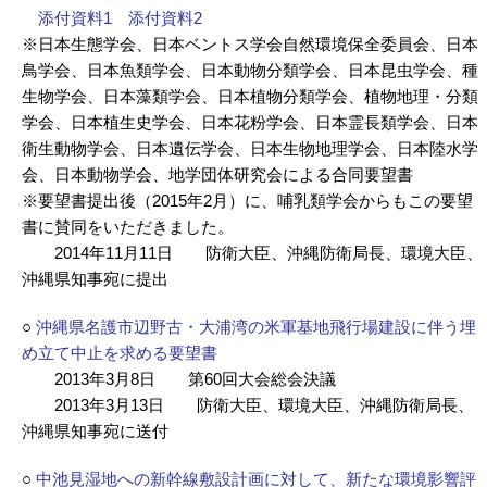
添付資料1
添付資料2
※日本生態学会、日本ベントス学会自然環境保全委員会、日本
鳥学会、日本魚類学会、日本動物分類学会、日本昆虫学会、種
生物学会、日本藻類学会、日本植物分類学会、植物地理・分類
学会、日本植生史学会、日本花粉学会、日本霊長類学会、日本
衛生動物学会、日本遺伝学会、日本生物地理学会、日本陸水学
会、日本動物学会、地学団体研究会による合同要望書
※要望書提出後（2015年2月）に、哺乳類学会からもこの要望
書に賛同をいただきました。
2014年11月11日 防衛大臣、沖縄防衛局長、環境大臣、
沖縄県知事宛に提出
○
沖縄県名護市辺野古・大浦湾の米軍基地飛行場建設に伴う埋
め立て中止を求める要望書
2013年3月8日 第60回大会総会決議
2013年3月13日 防衛大臣、環境大臣、沖縄防衛局長、
沖縄県知事宛に送付
○
中池見湿地への新幹線敷設計画に対して、新たな環境影響評