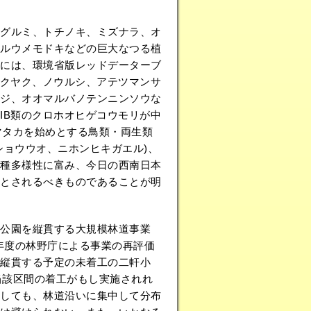
グルミ、トチノキ、ミズナラ、オ
ルウメモドキなどの巨大なつる植
には、環境省版レッドデーターブ
ャクヤク、ノウルシ、アテツマンサ
ジ、オオマルバノテンニンソウな
IB類のクロホオヒゲコウモリが中
マタカを始めとする鳥類・両生類
ショウウオ、ニホンヒキガエル)、
種多様性に富み、今日の西南日本
とされるべきものであることが明
公園を縦貫する大規模林道事業
0年度の林野庁による事業の再評価
を縦貫する予定の未着工の二軒小
当該区間の着工がもし実施されれ
しても、林道沿いに集中して分布