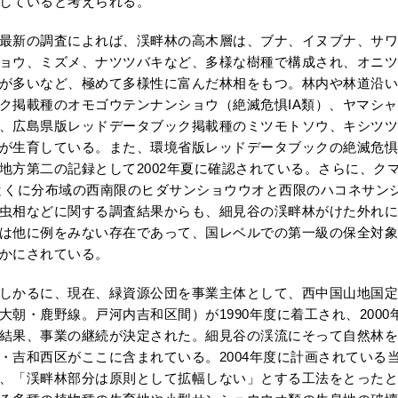
していると考えられる。
新の調査によれば、渓畔林の高木層は、ブナ、イヌブナ、サワ
ョウ、ミズメ、ナツツバキなど、多様な樹種で構成され、オニツ
が多いなど、極めて多様性に富んだ林相をもつ。林内や林道沿い
ク掲載種のオモゴウテンナンショウ（絶滅危惧IA類）、ヤマシ
、広島県版レッドデータブック掲載種のミツモトソウ、キシツツ
が生育している。また、環境省版レッドデータブックの絶滅危惧
地方第二の記録として2002年夏に確認されている。さらに、ク
とくに分布域の西南限のヒダサンショウウオと西限のハコネサン
虫相などに関する調査結果からも、細見谷の渓畔林がけた外れに
は他に例をみない存在であって、国レベルでの第一級の保全対象
かにされている。
かるに、現在、緑資源公団を事業主体として、西中国山地国定
大朝・鹿野線。戸河内吉和区間）が1990年度に着工され、200
結果、事業の継続が決定された。細見谷の渓流にそって自然林
・吉和西区がここに含まれている。2004年度に計画されている
、「渓畔林部分は原則として拡幅しない」とする工法をとったと