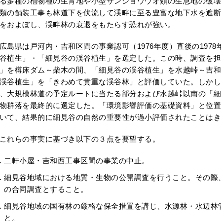
る多種の植物種の生育地や小型サンショウウオ類の生息地の破壊
類の舗装工事も林道下を伏流して渓畔に至る豊富な地下水を遮断
をおよぼし、渓畔林の衰退をもたらす恐れが強い。
島県は戸河内・吉和区間の事業認可（1976年度）直後の197
谷植生」・「細見谷の渓谷植生」を選定した。この時、調査を担
」を樽床ダム～柴木の間、「細見谷の渓谷植生」を水越峠～吉和
渓谷植生」を「きわめて貴重な渓谷林」と評価していた。しかし
、大規模林道の予定ルートに当たる部分および水越峠以南の「細
物群落を最終的に選定した。「環境影響評価の基礎資料」と位置
いて、結果的に細見谷の自然の重要性が過小評価されたことはき
れらの事実に基づき以下の３点を要望する。
二軒小屋・吉和西工事区間の事業の中止。
細見谷地域における地質・生物の公開調査を行うこと。その際
の合同調査とすること。
細見谷地域の国有林の厳格な保全措置を講じ、水源林・水辺林
と。