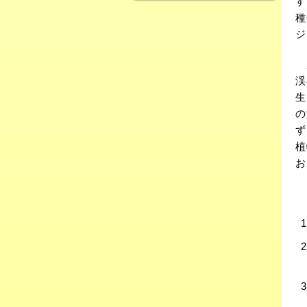
す
種
ジ
広
渓
生
の
ず
植
お
こ