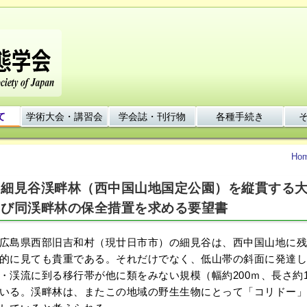
て
学術大会・講習会
学会誌・刊行物
各種手続き
Ho
細見谷渓畔林（西中国山地国定公園）を縦貫する
び同渓畔林の保全措置を求める要望書
島県西部旧吉和村（現廿日市市）の細見谷は、西中国山地に残
的に見ても貴重である。それだけでなく、低山帯の斜面に発達し
・渓流に到る移行帯が他に類をみない規模（幅約200ｍ、長さ約
いる。渓畔林は、またこの地域の野生生物にとって「コリドー」