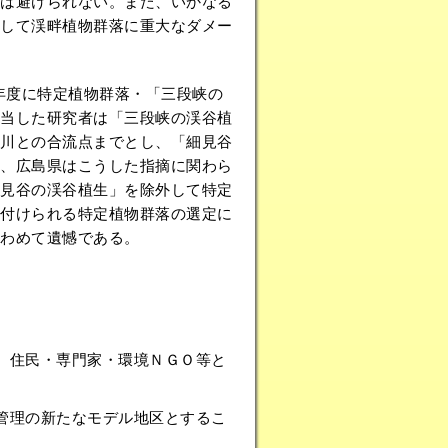
は避けられない。また、いかなる
して渓畔植物群落に重大なダメー
8年度に特定植物群落・「三段峡の
当した研究者は「三段峡の渓谷植
川との合流点までとし、「細見谷
、広島県はこうした指摘に関わら
見谷の渓谷植生」を除外して特定
付けられる特定植物群落の選定に
わめて遺憾である。
、住民・専門家・環境ＮＧＯ等と
管理の新たなモデル地区とするこ