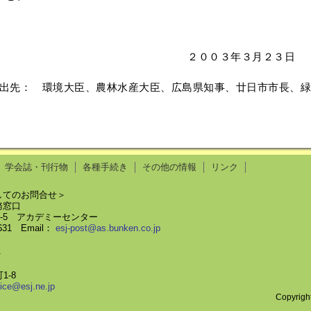
２００３年３月２３日 
出先： 環境大臣、農林水産大臣、広島県知事、廿日市市長、緑
学会誌・刊行物
各種手続き
その他の情報
リンク
してのお問合せ＞
務窓口
58-5 アカデミーセンター
8631 Email：
esj-post@as.bunken.co.jp
＞
1-8
fice@esj.ne.jp
Copyrigh