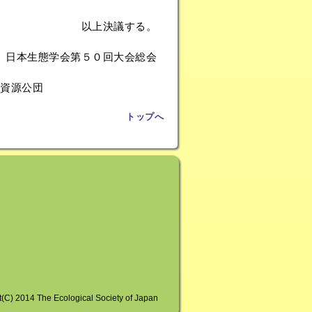
以上決議する。
日本生態学会第５０回大会総会
資源公団
トップへ
t(C) 2014 The Ecological Society of Japan