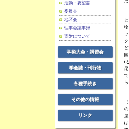
た
活動・要望書
委員会
最
地区会
ヒ
物
理事会議事録
ッ
寄附について
ク
ど
学術大会・講習会
国
(
学会誌・刊行物
昆
で
ら
各種手続き
し
その他の情報
（
の
リンク
屋
ば