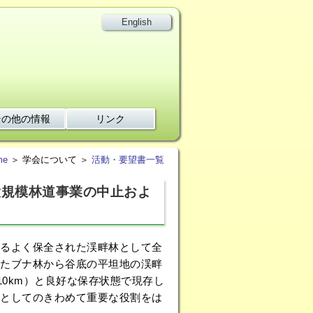
English
その他の情報
リンク
me
＞ 学会について ＞
活動・要望書一覧
大規模林道事業の中止およ
るよく保全された渓畔林として全
たブナ林から谷底の平坦地の渓畔
10km）と良好な保存状態で現存し
としてのきわめて重要な役割をは