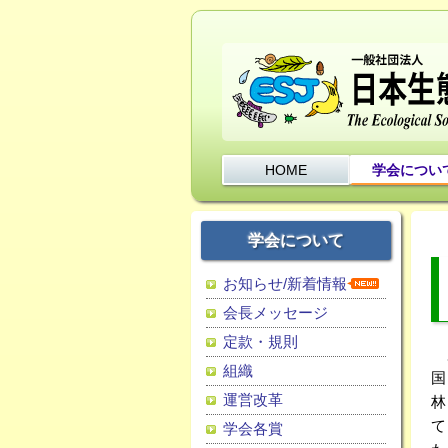
HOME
学会につい
学会について
お知らせ/新着情報
会長メッセージ
定款・規則
広
組織
国
運営改革
林
て
学会各賞