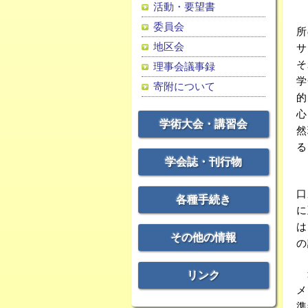
活動・要望書
こ
委員会
所
地区会
サ
そ
理事会議事録
学
寄附について
的
心
学術大会・講習会
然
る
学会誌・刊行物
こ
口
各種手続き
に
は
その他の情報
の
最
リンク
メ
準