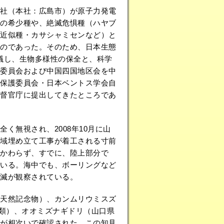
社（本社：広島市）が原子力発電
の希少種や、絶滅危惧種（ハヤブ
近似種・カサシャミセンなど）と
のであった。そのため、日本生態
決議し、生物多様性の保全と、科学
委員会および中国四国地区会を中
保護委員会・日本ベントス学会自
督官庁に提出してきたところであ
無視され、2008年10月に山
域埋め立て工事が着工される寸前
かかわらず、すでに、陸上部分で
いる。海中でも、ボーリングなど
滅が観察されている。
天然記念物）、カンムリウミスズ
Ａ類）、オオミズナギドリ（山口県
が相次いで確認された。この知見