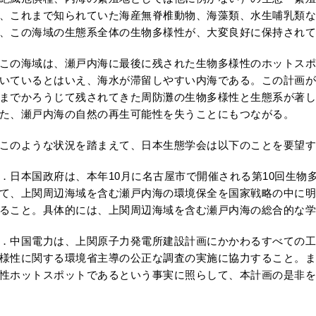
、これまで知られていた海産無脊椎動物、海藻類、水生哺乳類な
、この海域の生態系全体の生物多様性が、大変良好に保持されて
の海域は、瀬戸内海に最後に残された生物多様性のホットスポ
いているとはいえ、海水が滞留しやすい内海である。この計画が
までかろうじて残されてきた周防灘の生物多様性と生態系が著し
た、瀬戸内海の自然の再生可能性を失うことにもつながる。
のような状況を踏まえて、日本生態学会は以下のことを要望す
．日本国政府は、本年10月に名古屋市で開催される第10回生物
て、上関周辺海域を含む瀬戸内海の環境保全を国家戦略の中に明
ること。具体的には、上関周辺海域を含む瀬戸内海の総合的な
．中国電力は、上関原子力発電所建設計画にかかわるすべての工
様性に関する環境省主導の公正な調査の実施に協力すること。ま
性ホットスポットであるという事実に照らして、本計画の是非を