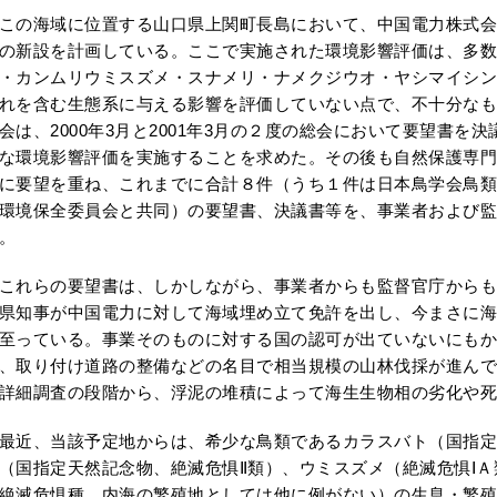
の海域に位置する山口県上関町長島において、中国電力株式会
の新設を計画している。ここで実施された環境影響評価は、多数
・カンムリウミスズメ・スナメリ・ナメクジウオ・ヤシマイシン
れを含む生態系に与える影響を評価していない点で、不十分なも
会は、2000年3月と2001年3月の２度の総会において要望書を
な環境影響評価を実施することを求めた。その後も自然保護専門
に要望を重ね、これまでに合計８件（うち１件は日本鳥学会鳥類
環境保全委員会と共同）の要望書、決議書等を、事業者および監
。
れらの要望書は、しかしながら、事業者からも監督官庁からも全く
県知事が中国電力に対して海域埋め立て免許を出し、今まさに海
至っている。事業そのものに対する国の認可が出ていないにも
、取り付け道路の整備などの名目で相当規模の山林伐採が進んで
詳細調査の段階から、浮泥の堆積によって海生生物相の劣化や死
近、当該予定地からは、希少な鳥類であるカラスバト（国指定
（国指定天然記念物、絶滅危惧Ⅱ類）、ウミスズメ（絶滅危惧Ⅰ
絶滅危惧種、内海の繁殖地としては他に例がない）の生息・繁殖