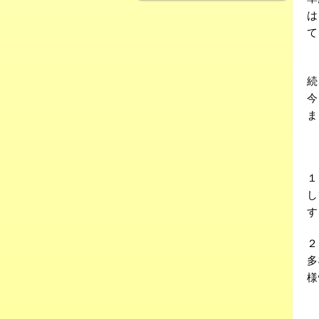
は
て
こ
続
今
ま
こ
１
し
す
２
多
様