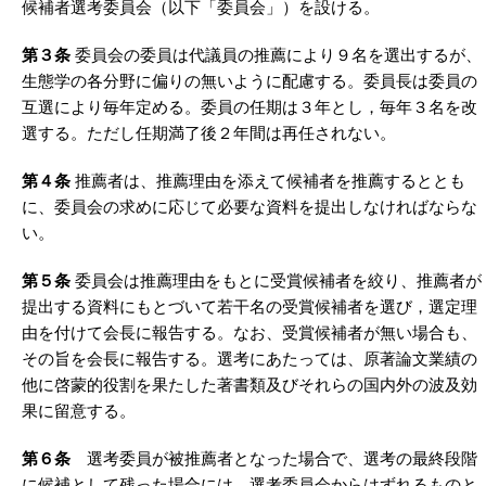
候補者選考委員会（以下「委員会」）を設ける。
第３条
委員会の委員は代議員の推薦により９名を選出するが、
生態学の各分野に偏りの無いように配慮する。委員長は委員の
互選により毎年定める。委員の任期は３年とし，毎年３名を改
選する。ただし任期満了後２年間は再任されない。
第４条
推薦者は、推薦理由を添えて候補者を推薦するととも
に、委員会の求めに応じて必要な資料を提出しなければならな
い。
第５条
委員会は推薦理由をもとに受賞候補者を絞り、推薦者が
提出する資料にもとづいて若干名の受賞候補者を選び，選定理
由を付けて会長に報告する。なお、受賞候補者が無い場合も、
その旨を会長に報告する。選考にあたっては、原著論文業績の
他に啓蒙的役割を果たした著書類及びそれらの国内外の波及効
果に留意する。
第６条
選考委員が被推薦者となった場合で、選考の最終段階
に候補として残った場合には、選考委員会からはずれるものと