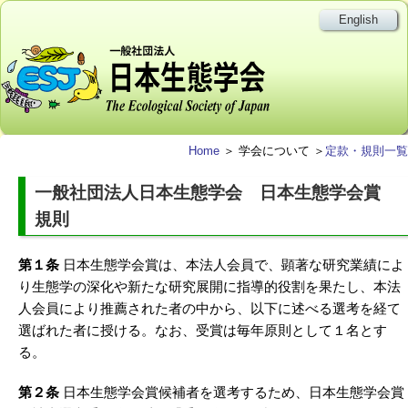
English
Home
＞ 学会について ＞
定款・規則一覧
一般社団法人日本生態学会 日本生態学会賞
規則
第１条
日本生態学会賞は、本法人会員で、顕著な研究業績によ
り生態学の深化や新たな研究展開に指導的役割を果たし、本法
人会員により推薦された者の中から、以下に述べる選考を経て
選ばれた者に授ける。なお、受賞は毎年原則として１名とす
る。
第２条
日本生態学会賞候補者を選考するため、日本生態学会賞