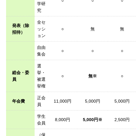
○
○
○
学研
究
全セ
発表（除
ッシ
○
無
無
招待）
ョン
自由
○
○
○
集会
選
総会・委
挙・
○
無※
○
員
被選
挙権
正会
年会費
11,000円
5,000円
5,000円
員
学生
8,000円
5,000円※
2,500円
会員
（保