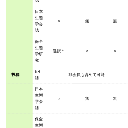
誌
日本
生態
○
無
無
学会
誌
保全
生態
選択＊
○
○
学研
究
ER
投稿
非会員も含めて可能
誌
日本
生態
○
無
無
学会
誌
保全
生態