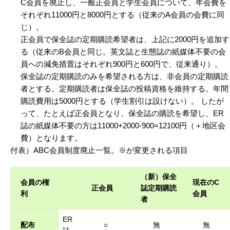
C会員を廃止し、一般正会員と学生会員について、年会費を
それぞれ11000円と8000円とする（従来のA会員の会費に同
じ）。
正会員で保全誌の定期購読希望者は、上記に2000円を追加す
る（従来のB会員と同じ。英文誌と生態誌の紙媒体不要の会
員への減免措置はそれぞれ900円と600円で、従来通り）。
保全誌の定期購読のみを希望される方は、非会員の定期購読
者とする。定期購読者は保全誌の投稿資格を維持する。年間
購読費用は5000円とする（学生割引は設けない）。 したが
って、たとえば正会員となり、保全誌の購読を希望し、ER
誌の紙媒体不要の方は11000+2000-900=12100円（＋地区会
費）となります。
付表）ABC会員制度廃止一覧。※が変更される項目
（新）保全
会員の権
現在のC
正会員
誌定期購読
利
会員
者
ER
配布
○
無
無