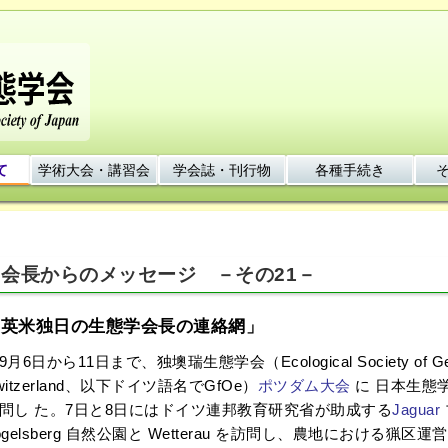
て
学術大会・講習会
学会誌・刊行物
各種手続き
会長からのメッセージ －その21－
「英米独日の生態学会長の連絡網」
月6日から11日まで、独墺瑞生態学会（Ecological Society of German
witzerland、以下ドイツ語名でGfOe）
ポツダム大会
に 日本生態
問し た。7日と8日にはドイツ連邦教育研究省が助成する
Jaguar
ogelsberg 自然公園と Wetterau を訪問し、農地における