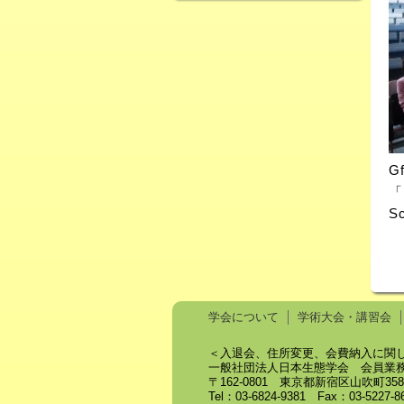
G
「N
S
学会について
学術大会・講習会
＜入退会、住所変更、会費納入に関
一般社団法人日本生態学会 会員業
〒162-0801 東京都新宿区山吹町3
Tel：03-6824-9381 Fax：03-5227-