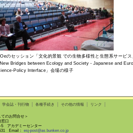
fOeのセッション「文化的景観 での生物多様性と生態系サービ
ew Bridges between Ecology and Society - Japanese and Euro
cience-Policy Interface」会場の様子
学会誌・刊行物
各種手続き
その他の情報
リンク
してのお問合せ＞
務窓口
58-5 アカデミーセンター
8631 Email：
esj-post@as.bunken.co.jp