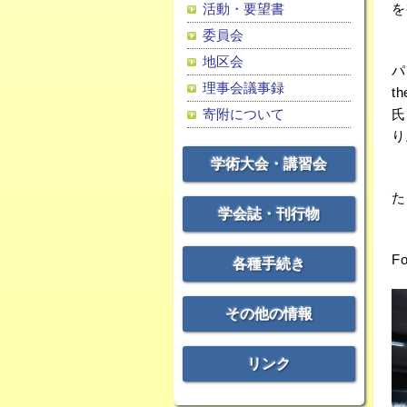
活動・要望書
を
委員会
9
地区会
パネ
理事会議事録
t
寄附について
氏
り
学術大会・講習会
こ
た
学会誌・刊行物
こ
F
各種手続き
その他の情報
リンク