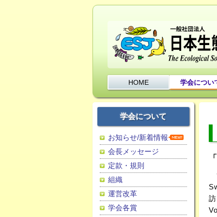
HOME
学会につい
学会について
お知らせ/新着情報
会長メッセージ
定款・規則
9
組織
S
運営改革
訪
学会各賞
V