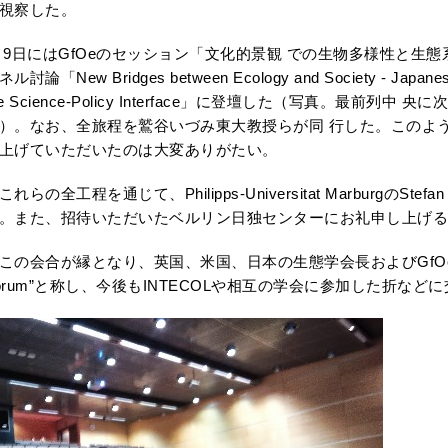
視察した。
日にはGfOeのセッション「文化的景観 での生物多様性と生態
ル討論「New Bridges between Ecology and Society - Japanese
he Science-Policy Interface」に登壇した（写真。最前列中 央
）。なお、全旅程を鷲谷いづみ東大教授らが同 行した。このよ
上げていただいたのは大変ありがたい。
れらの全工程を通じて、Philipps-Universitat MarburgのSte
。また、招待いただいたベルリン日独センターにお礼申し上げる
の会合が縁となり、英国、米国、日本の生態学会長およびGfOe会長の間
orum”と称し、今後もINTECOLや相互の学会に参加した折など