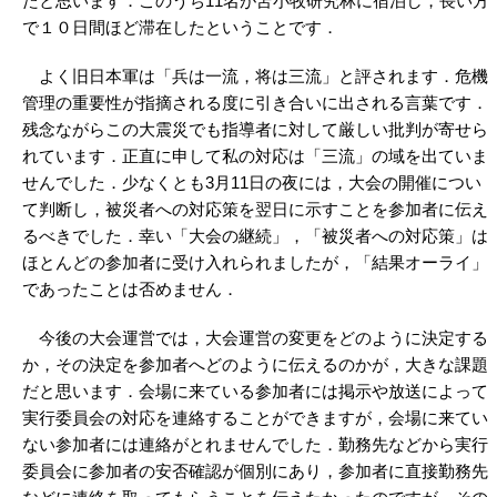
たと思います．このうち11名が苫小牧研究林に宿泊し，長い方
で１０日間ほど滞在したということです．
よく旧日本軍は「兵は一流，将は三流」と評されます．危機
管理の重要性が指摘される度に引き合いに出される言葉です．
残念ながらこの大震災でも指導者に対して厳しい批判が寄せら
れています．正直に申して私の対応は「三流」の域を出ていま
せんでした．少なくとも3月11日の夜には，大会の開催につい
て判断し，被災者への対応策を翌日に示すことを参加者に伝え
るべきでした．幸い「大会の継続」，「被災者への対応策」は
ほとんどの参加者に受け入れられましたが，「結果オーライ」
であったことは否めません．
今後の大会運営では，大会運営の変更をどのように決定する
か，その決定を参加者へどのように伝えるのかが，大きな課題
だと思います．会場に来ている参加者には掲示や放送によって
実行委員会の対応を連絡することができますが，会場に来てい
ない参加者には連絡がとれませんでした．勤務先などから実行
委員会に参加者の安否確認が個別にあり，参加者に直接勤務先