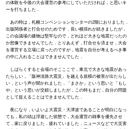
の体験を今後の大会運営の参考にしていただければ，と思いキ
ーを打ちました．
あの時は，札幌コンベンションセンターの2階におりました．
出版関係者と打合せのためです．長い横揺れが続きましたが，
この会議場の建物は堅牢なので，どれほど大きな地震だったの
か想像できませんでした．とりあえず，打合せを済ませ，大会
を運営する立場に戻ったのですが，地震を自分が考えるべき事
の中に入れることはできませんでした．
しばらくすると会場のそこここで，東北で大きな地震があっ
たらしい，「阪神淡路大震災」を越える規模の被害が出たらし
い，という声が聞かれました．「まさか」という思いと「もし
や」という思いが交錯しましたが，この時もまだ，自分の問題
として捉えることはできませんでした．
夜になり，いよいよ大震災・大津波であることが明白になっ
ても，私の頭は浮遊した状態で，大会運営の雑事を優先させ
て，家に戻りました．疲れていました．ニュースなどで大災害