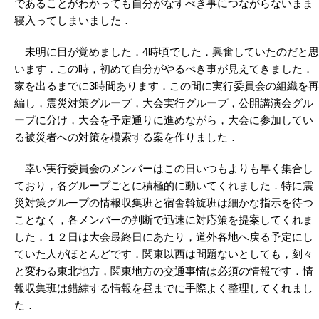
であることがわかっても自分がなすべき事につながらないまま
寝入ってしまいました．
未明に目が覚めました．4時頃でした．興奮していたのだと思
います．この時，初めて自分がやるべき事が見えてきました．
家を出るまでに3時間あります．この間に実行委員会の組織を再
編し，震災対策グループ，大会実行グループ，公開講演会グル
ープに分け，大会を予定通りに進めながら，大会に参加してい
る被災者への対策を模索する案を作りました．
幸い実行委員会のメンバーはこの日いつもよりも早く集合し
ており，各グループごとに積極的に動いてくれました．特に震
災対策グループの情報収集班と宿舎斡旋班は細かな指示を待つ
ことなく，各メンバーの判断で迅速に対応策を提案してくれま
した．１２日は大会最終日にあたり，道外各地へ戻る予定にし
ていた人がほとんどです．関東以西は問題ないとしても，刻々
と変わる東北地方，関東地方の交通事情は必須の情報です．情
報収集班は錯綜する情報を昼までに手際よく整理してくれまし
た．