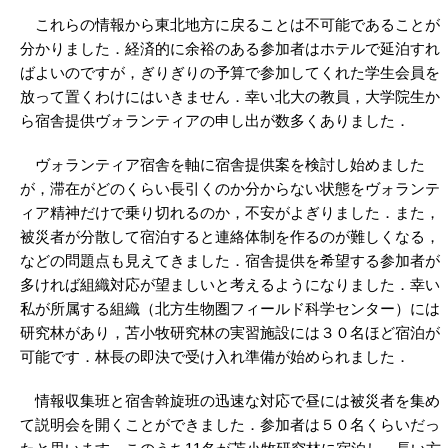
これらの情報から東北地方に戻ることは不可能であることが
分かりました．経済的に余裕のある参加者はホテルで延泊すれ
ばよいのですが，ぎりぎりの予算で参加してくれた学生会員を
放って置くわけにはいきません．幸い北大の教員，大学院生か
ら宿舎提供ヴォランティアの申し出が数多くありました．
ヴォランティア宿舎を軸に宿舎提供案を検討し始めました
が，滞在がどのくらい長引くのか分からない状態をヴォランテ
ィア精神だけで乗り切れるのか，不安がよぎりました．また，
被災者が分散して宿泊すると連絡体制を作るのが難しくなる，
などの問題点も見えてきました．宿舎提供を希望する参加者が
多ければ組織対応が望ましいと考えるようになりました．幸い
私が所属する組織（北方生物圏フィールド科学センター）には
研究林があり，苫小牧研究林の実習施設には３０名ほど宿泊が
可能です．林長の即決で受け入れ準備が始められました．
情報収集班と宿舎斡旋班の迅速な対応で昼には被災者を集め
て説明会を開くことができました．参加者は５０名くらいだっ