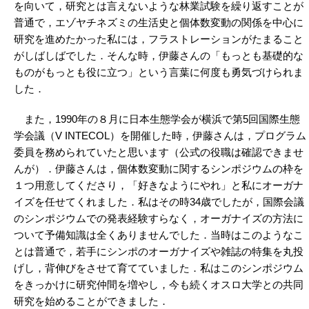
を向いて，研究とは言えないような林業試験を繰り返すことが
普通で，エゾヤチネズミの生活史と個体数変動の関係を中心に
研究を進めたかった私には，フラストレーションがたまること
がしばしばでした．そんな時，伊藤さんの「もっとも基礎的な
ものがもっとも役に立つ」という言葉に何度も勇気づけられま
した．
また，1990年の８月に日本生態学会が横浜で第5回国際生態
学会議（V INTECOL）を開催した時，伊藤さんは，プログラム
委員を務められていたと思います（公式の役職は確認できませ
んが）．伊藤さんは，個体数変動に関するシンポジウムの枠を
１つ用意してくださり，「好きなようにやれ」と私にオーガナ
イズを任せてくれました．私はその時34歳でしたが，国際会議
のシンポジウムでの発表経験すらなく，オーガナイズの方法に
ついて予備知識は全くありませんでした．当時はこのようなこ
とは普通で，若手にシンポのオーガナイズや雑誌の特集を丸投
げし，背伸びをさせて育てていました．私はこのシンポジウム
をきっかけに研究仲間を増やし，今も続くオスロ大学との共同
研究を始めることができました．