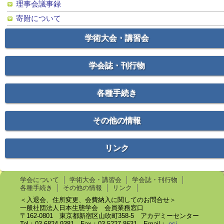
理事会議事録
寄附について
学術大会・講習会
学会誌・刊行物
各種手続き
その他の情報
リンク
学会について
学術大会・講習会
学会誌・刊行物
各種手続き
その他の情報
リンク
＜入退会、住所変更、会費納入に関してのお問合せ＞
一般社団法人日本生態学会 会員業務窓口
〒162-0801 東京都新宿区山吹町358-5 アカデミーセンター
Tel：03-6824-9381 Fax：03-5227-8631 Email：
esj-