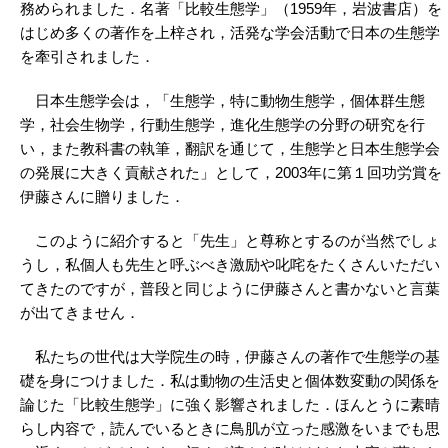
務められました．名著「比較生態学」（1959年，岩波書店）を
はじめ多くの著作を上梓され，活発な学会活動で日本の生態学
を牽引されました．
日本生態学会は，「生態学，特に動物生態学，個体群生態
学，社会生物学，行動生態学，進化生態学の分野の研究を行
い，また教科書の執筆，翻訳を通じて，生態学と日本生態学会
の発展に大きく貢献された」として，2003年に第１回功労賞を
伊藤さんに贈りました．
このように紹介すると「先生」と尊称とするのが当然でしょ
うし，私個人も先生と呼ぶべき激励や叱咤をたくさんいただい
てきたのですが，普段と同じように伊藤さんと書かないと言葉
が出てきません．
私たちの世代は大学院生の時，伊藤さんの著作で生態学の基
礎を身につけました．私は動物の生活史と個体数変動の関係を
論じた「比較生態学」に強く影響されました．ほんとうに素晴
らし内容で，読んでいるときに鳥肌が立った感激をいまでも思