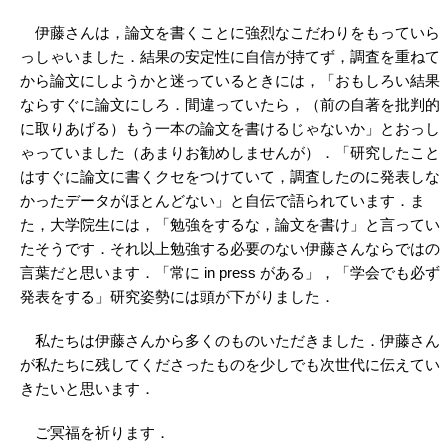
伊藤さんは，論文を書くことに強烈なこだわりをもっていら
っしゃいました．結果の安定性に自信が持てず，調査を重ねて
から論文にしようかと迷っているときには，「おもしろい結果
ならすぐに論文にしろ．間違っていたら，（前の自著を批判的
に取りあげる）もう一本の論文を書けるじゃないか」とおっし
ゃっていました（あまりお勧めしませんが）．「研究したこと
はすぐに論文に書くクセをつけていて，調査したのに発表しな
かったデータがほとんどない」と自伝で語られています．ま
た，大学院生には，「勉強をするな，論文を書け」と言ってい
たそうです．それ以上勉強する必要のない伊藤さんならではの
言葉だと思います．「常に in press がある」，「学会でも必ず
発表をする」研究姿勢には頭が下がりました．
私たちは伊藤さんから多くのものいただきました．伊藤さん
が私たちに残してくださったものを少しでも次世代に伝えてい
きたいと思います．
ご冥福を祈ります．