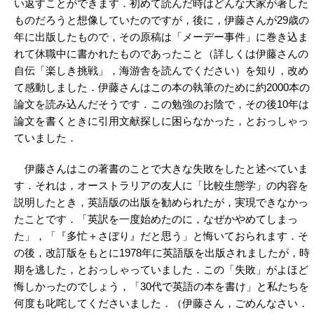
い返すことができます．初めて読んだ時はどんな大家が著した
ものだろうと想像していたのですが，後に，伊藤さんが29歳の
年に出版したもので，その原稿は「メーデー事件」に巻き込ま
れて休職中に書かれたものであったこと（詳しくは伊藤さんの
自伝「楽しき挑戦」，海游舎を読んでください）を知り，改め
て感動しました．伊藤さんはこの本の執筆のために約2000本の
論文を読み込んだそうです．この勉強のお陰で，その後10年は
論文を書くときに引用文献探しに困らなかった，とおっしゃっ
ていました．
伊藤さんはこの著書のことで大きな失敗をしたと述べていま
す．それは，オーストラリアの友人に「比較生態学」の内容を
説明したとき，英語版の出版を勧められたが，実現できなかっ
たことです．「英訳を一度始めたのに，なぜかやめてしまっ
た」，「『多忙＋さぼり』だと思う」と悔いておられます．そ
の後，改訂版をもとに1978年に英語版を出版されましたが，時
期を逃した，とおっしゃっていました．この「失敗」がよほど
悔しかったのでしょう，「30代で英語の本を書け」と私たちを
何度も叱咤してくださいました．（伊藤さん，ごめんなさい．