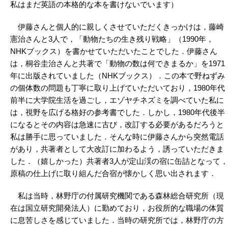
私はまだ英語の本格的な本を書けないでいます）
伊藤さんと個人的に親しくさせていただくきっかけは，藤崎
憲治さんと3人で，「動物たちの生き残り戦略」（1990年，
NHKブックス）を書かせていただいたことでした．伊藤さん
は，桐谷圭治さんと共著で「動物の数は何できまるか」を1971
年に出版されていました（NHKブックス）．この本で野ねずみ
の個体数の問題も丁寧に取り上げていただいており，1980年代
前半に大学院生活を過ごし，エゾヤチネズミを調べていた私に
は，視野を広げる格好の参考書でした．しかし，1980年代後半
になるとその内容は急速に古び，改訂する必要があるだろうと
私は勝手に思っていました．そんな時に伊藤さんから突然電話
があり，共著者として大改訂に加わるよう，誘っていただきま
した．（嬉しかった）共著者3人が定山渓の宿に缶詰となって，
原稿の仕上げに取り組んだ合宿が懐かしく思い出されます．
私は当時，林野庁の付属研究機関である森林総合研究所（現
在は国立研究開発法人）に勤めており，お役所的な職場の体質
に息苦しさを感じていました．当時の研究所では，林野庁の方