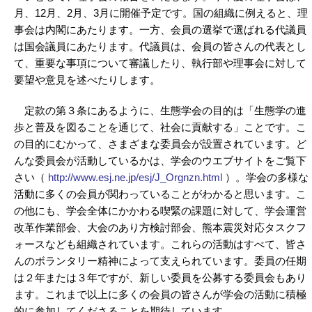
月、12月、2月、3月に開催予定です。国の組織に例えると、理
事会は内閣にあたります。一方、会員の選挙で選ばれる代議員
は国会議員にあたります。代議員は、会員の皆さんの代表とし
て、重要な事項について審議したり、執行部や理事会に対して
要望や意見を述べたりします。
定款の第３条にあるように、生態学会の目的は「生態学の進
歩と普及を図ることを通じて、社会に貢献する」ことです。こ
の目的にむかって、さまざまな委員会が設置されています。ど
んな委員会が活動しているかは、学会のウエブサイトをご覧下
さい（
http://www.esj.ne.jp/esj/J_Orgnzn.html
）。学会の多様な
活動に多くの会員が関わっていることがわかると思います。こ
の他にも、学会全体にかかわる喫緊の課題に対して、学会運営
改革作業部会、大会のあり方検討部会、熊本震災対応タスクフ
ォースなども組織されています。これらの活動はすべて、皆さ
んのボランタリー精神によって支えられています。委員の任期
は２年または３年ですが、新しい委員を公募する委員会もあり
ます。これまで以上に多くの会員の皆さんが学会の活動に積極
的に参加してくださることを期待しています。