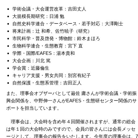
学術会議・大会運営改革：吉田丈人
大規模長期研究：日浦 勉
自然史科学連合・データベース・若手対応：大澤剛士
将来計画：辻 和希、佐竹暁子（研究）
市民科学・普及啓発・博物館：鈴木まほろ
生物科学連合・生態教育：宮下 直
学際・国際/EAFES：湯本貴和
大会企画：川北 篤
学会賞：近藤倫生
キャリア支援・男女共同：別宮有紀子
自然保護・生態系管理：吉田正人
また、理事会オブザーバとして巌佐 庸さんが学術会議・学術振
興会関係を、中野伸一さんがEAFES・生態研センター関係のサ
ポートを担当しています。
理事会は、大会時を含め年４回開催されますが、通常の総会
は年１回の大会時のみですので、会員の皆さんには会長メッセ
ージとして、理事会の報告をいたします。今年度の理事会は、7