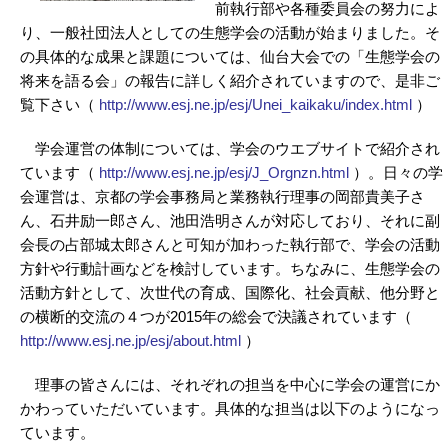
前執行部や各種委員会の努力によ
り、一般社団法人としての生態学会の活動が始まりました。そ
の具体的な成果と課題については、仙台大会での「生態学会の
将来を語る会」の報告に詳しく紹介されていますので、是非ご
覧下さい（
http://www.esj.ne.jp/esj/Unei_kaikaku/index.html
）
学会運営の体制については、学会のウエブサイトで紹介され
ています（
http://www.esj.ne.jp/esj/J_Orgnzn.html
）。日々の学
会運営は、京都の学会事務局と業務執行理事の岡部貴美子さ
ん、石井励一郎さん、池田浩明さんが対応しており、それに副
会長の占部城太郎さんと可知が加わった執行部で、学会の活動
方針や行動計画などを検討しています。ちなみに、生態学会の
活動方針として、次世代の育成、国際化、社会貢献、他分野と
の横断的交流の４つが2015年の総会で決議されています（
http://www.esj.ne.jp/esj/about.html
）
理事の皆さんには、それぞれの担当を中心に学会の運営にか
かわっていただいています。具体的な担当は以下のようになっ
ています。