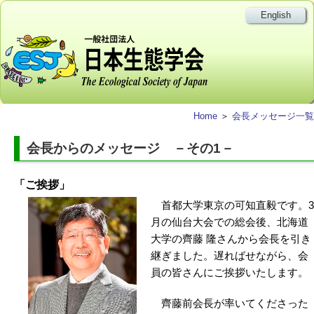
English
Home
＞
会長メッセージ一覧
会長からのメッセージ －その1－
「ご挨拶」
首都大学東京の可知直毅です。3
月の仙台大会での総会後、北海道
大学の齊藤 隆さんから会長を引き
継ぎました。遅ればせながら、会
員の皆さんにご挨拶いたします。
齊藤前会長が率いてくださった