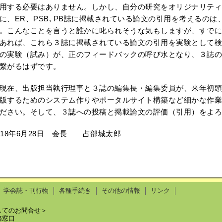
用する必要はありません。しかし、自分の研究をオリジナリティ
に、ER、PSB, PB誌に掲載されている論文の引用を考えるの
。こんなことを言うと誰かに叱られそうな気もしますが、すでに
あれば、これら３誌に掲載されている論文の引用を実験として検
の実験（試み）が、正のフィードバックの呼び水となり、３誌の
繋がるはずです。
在、出版担当執行理事と３誌の編集長・編集委員が、来年初頭よりE
版するためのシステム作りやポータルサイト構築など細かな作業
ださい。そして、３誌への投稿と掲載論文の評価（引用）をよろ
018年6月28日 会長 占部城太郎
学会誌・刊行物
各種手続き
その他の情報
リンク
してのお問合せ＞
務窓口