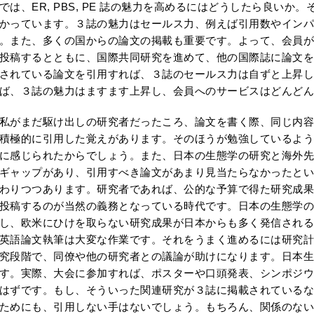
は、ER, PBS, PE 誌の魅力を高めるにはどうしたら良いか
かっています。３誌の魅力はセールス力、例えば引用数やイン
。また、多くの国からの論文の掲載も重要です。よって、会員が
投稿するとともに、国際共同研究を進めて、他の国際誌に論文を
されている論文を引用すれば、３誌のセールス力は自ずと上昇し
ば、３誌の魅力はますます上昇し、会員へのサービスはどんど
がまだ駆け出しの研究者だったころ、論文を書く際、同じ内容
積極的に引用した覚えがあります。そのほうが勉強しているよう
に感じられたからでしょう。また、日本の生態学の研究と海外先
ギャップがあり、引用すべき論文があまり見当たらなかったとい
わりつつあります。研究者であれば、公的な予算で得た研究成果
投稿するのが当然の義務となっている時代です。日本の生態学の
し、欧米にひけを取らない研究成果が日本からも多く発信される
英語論文執筆は大変な作業です。それをうまく進めるには研究計
究段階で、同僚や他の研究者との議論が助けになります。日本生
す。実際、大会に参加すれば、ポスターや口頭発表、シンポジウ
はずです。もし、そういった関連研究が３誌に掲載されているな
ためにも、引用しない手はないでしょう。もちろん、関係のない