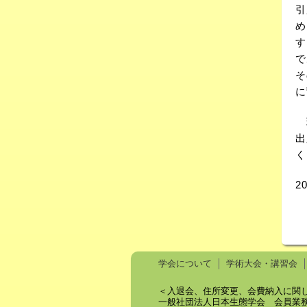
引
め
す
で
そ
に
現
出
く
2
学会について
学術大会・講習会
＜入退会、住所変更、会費納入に関
一般社団法人日本生態学会 会員業