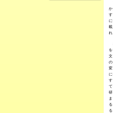
で
か
す
に
載
れ
私
を
文
の
変
に
す
て
研
ま
る
る