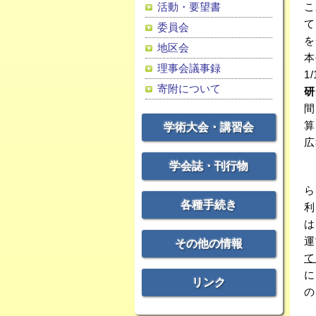
活動・要望書
こ
て
委員会
を
地区会
本
理事会議事録
1
寄附について
研
間
算
学術大会・講習会
広
学会誌・刊行物
ら
各種手続き
利
は
運
その他の情報
て
に
リンク
の