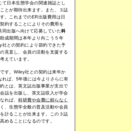
通じて日本生態学会の関連雑誌とし
ことが期待出来ます。また、３誌
す。これまでのER出版費用は日
同契約することによりその費用を
誌共同出版へ向けて応募していた
科
助成期間は本年より向こう５年
ey社との契約により節約できた予
の見直し、会員の活動を支援する
考えています。
です。Wiley社との契約は来年か
なれば、5年後には今よりさらに有
約とは、英文誌出版事業が支出で
会誌を出版し、英文誌収入が学会
なれば、
科研費や会費に頼らなく
く、生態学全般の普及活動や会員
を計ることが出来ます。この３誌
高めることになるのです。