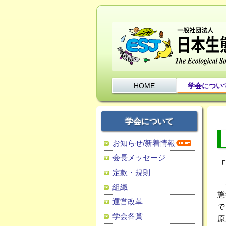
HOME
学会につい
学会について
お知らせ/新着情報
会長メッセージ
「
定款・規則
2
組織
態
運営改革
学会各賞
原