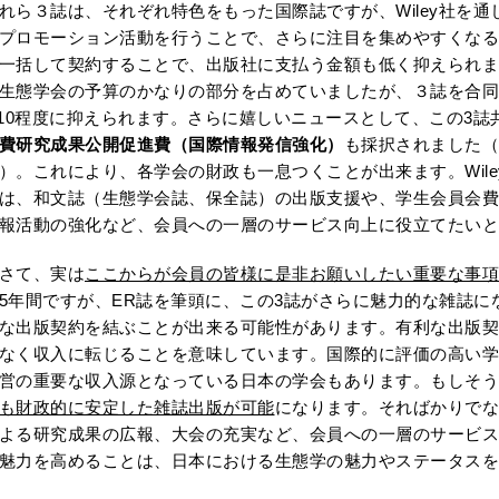
れら３誌は、それぞれ特色をもった国際誌ですが、Wiley社を
プロモーション活動を行うことで、さらに注目を集めやすくなる
一括して契約することで、出版社に支払う金額も低く抑えられま
生態学会の予算のかなりの部分を占めていましたが、３誌を合
/10程度に抑えられます。さらに嬉しいニュースとして、この3
費研究成果公開促進費（国際情報発信強化）
も採択されました（
）。これにより、各学会の財政も一息つくことが出来ます。Wil
は、和文誌（生態学会誌、保全誌）の出版支援や、学生会員会費
報活動の強化など、会員への一層のサービス向上に役立てたいと
さて、実は
ここからが会員の皆様に是非お願いしたい重要な事項
5年間ですが、ER誌を筆頭に、この3誌がさらに魅力的な雑誌に
な出版契約を結ぶことが出来る可能性があります。有利な出版契
なく収入に転じることを意味しています。国際的に評価の高い学
営の重要な収入源となっている日本の学会もあります。もしそう
も財政的に安定した雑誌出版が可能
になります。そればかりでな
よる研究成果の広報、大会の充実など、会員への一層のサービス
魅力を高めることは、日本における生態学の魅力やステータスを