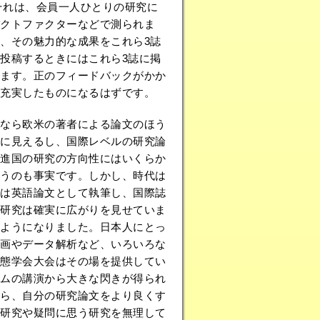
。それは、会員一人ひとりの研究に
パクトファクターなどで測られま
、その魅力的な成果をこれら3誌
投稿するときにはこれら3誌に掲
ます。正のフィードバックがかか
ん充実したものになるはずです。
なら欧米の著者による論文のほう
に見えるし、国際レベルの研究論
進国の研究の方向性にはいくらか
うのも事実です。しかし、時代は
は英語論文として執筆し、国際誌
研究は確実に広がりを見せていま
ようになりました。日本人にとっ
画やデータ解析など、いろいろな
態学会大会はその場を提供してい
ムの講演から大きな閃きが得られ
ら、自分の研究論文をより良くす
研究や疑問に思う研究を無理して