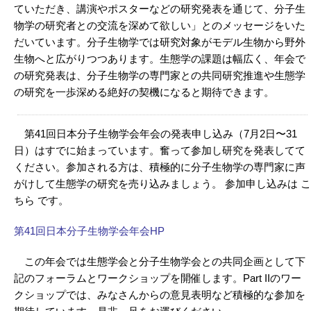
ていただき、講演やポスターなどの研究発表を通じて、分子生
物学の研究者との交流を深めて欲しい」とのメッセージをいた
だいています。分子生物学では研究対象がモデル生物から野外
生物へと広がりつつあります。生態学の課題は幅広く、年会で
の研究発表は、分子生物学の専門家との共同研究推進や生態学
の研究を一歩深める絶好の契機になると期待できます。
第41回日本分子生物学会年会の発表申し込み（7月2日〜31
日）はすでに始まっています。奮って参加し研究を発表してて
ください。参加される方は、積極的に分子生物学の専門家に声
がけして生態学の研究を売り込みましょう。 参加申し込みは こ
ちら です。
第41回日本分子生物学会年会HP
この年会では生態学会と分子生物学会との共同企画として下
記のフォーラムとワークショップを開催します。Part IIのワー
クショップでは、みなさんからの意見表明など積極的な参加を