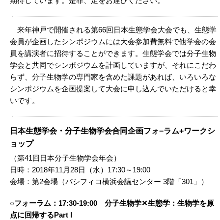
期待しています。是非、足をお運びください。
来年神戸で開催される第66回日本生態学会大会でも、生態学
会員が企画したシンポジウムには大会参加費無料で他学会の会
員を講演者に招待することができます。生態学会では分子生物
学会と共同でシンポジウムを計画していますが、それにこだわ
らず、分子生物学の専門家を含めた課題があれば、いろいろな
シンポジウムを企画提案して大会に申し込んでいただけると幸
いです。
日本生態学会・分子生物学会合同企画フォ−ラム+ワークシ
ョップ
（第41回日本分子生物学会年会）
日時：2018年11月28日（水）17:30～19:00
会場：第2会場（パシフィコ横浜会議センター 3階「301」）
○フォーラム：17:30-19:00 分子生物学✕生態学：生物学を原
点に回帰するPart I