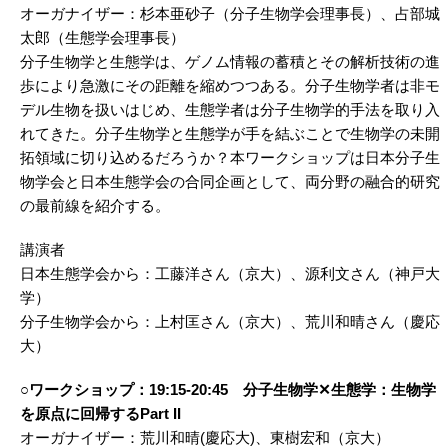
オーガナイザー：杉本亜砂子（分子生物学会理事長）、占部城
太郎（生態学会理事長）
分子生物学と生態学は、ゲノム情報の蓄積とその解析技術の進
歩により急激にその距離を縮めつつある。分子生物学者は非モ
デル生物を扱いはじめ、生態学者は分子生物学的手法を取り入
れてきた。分子生物学と生態学が手を結ぶことで生物学の未開
拓領域に切り込めるだろうか？本ワークショップは日本分子生
物学会と日本生態学会の合同企画として、両分野の融合的研究
の最前線を紹介する。
講演者
日本生態学会から：工藤洋さん（京大）、源利文さん（神戸大
学）
分子生物学会から：上村匡さん（京大）、荒川和晴さん（慶応
大）
○ワークショップ：19:15-20:45 分子生物学✕生態学：生物学
を原点に回帰するPart II
オーガナイザー：荒川和晴(慶応大)、東樹宏和（京大）