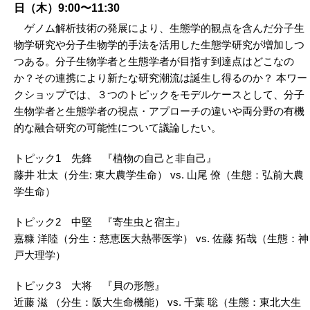
日（木）9:00〜11:30
ゲノム解析技術の発展により、生態学的観点を含んだ分子生
物学研究や分子生物学的手法を活用した生態学研究が増加しつ
つある。分子生物学者と生態学者が目指す到達点はどこなの
か？その連携により新たな研究潮流は誕生し得るのか？ 本ワー
クショップでは、３つのトピックをモデルケースとして、分子
生物学者と生態学者の視点・アプローチの違いや両分野の有機
的な融合研究の可能性について議論したい。
トピック1 先鋒 『植物の自己と非自己』
藤井 壮太（分生: 東大農学生命） vs. 山尾 僚（生態：弘前大農
学生命）
トピック2 中堅 『寄生虫と宿主』
嘉糠 洋陸（分生：慈恵医大熱帯医学） vs. 佐藤 拓哉（生態：神
戸大理学）
トピック3 大将 『貝の形態』
近藤 滋 （分生：阪大生命機能） vs. 千葉 聡（生態：東北大生