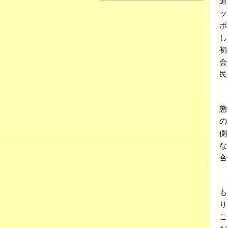
道
ッ
ポ
し
初
会
民
も
態
の
側
な
合
な
も
り
こ