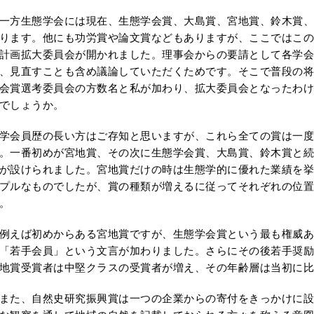
方生態学会には現在、生態学会賞、大島賞、宮地賞、鈴木賞、
ります。他にも功労賞や論文賞などもありますが、ここではこの
計画拡大委員会が開かれました。理事会からの要請として各学
、見直すことも含め議論していただくためです。そこで普段の将
会賞選考委員会の方数名と私が加わり、拡大委員会となったわけ
でしょうか。
会員歴の長い方はご存知と思いますが、これら全ての賞は一度
。一番初めが宮地賞、その次に生態学会賞、大島賞、鈴木賞と続き
が設けられました。宮地賞だけの時は生態学的に優れた業績を挙
プルなものでしたが、賞の種類が増えるに従ってそれぞれの位
。
えば初めからある宮地賞ですが、生態学会賞という最も権威あ
「若手会員」という文言が加わりました。さらにその後若手奨励
地賞受賞者は中堅クラスの受賞者が増え、その年齢層は当初に比
た、自然史研究振興賞は一つの企業からの寄付をきっかけに設