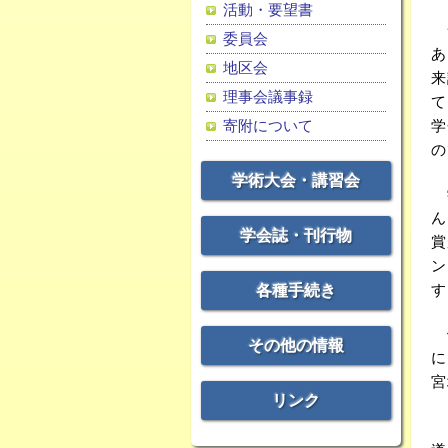
活動・要望書
一
委員会
あ
地区会
来
理事会議事録
て
寄附について
学
の
学術大会・講習会
学
ん
学会誌・刊行物
賞
ン
す
各種手続き
例
その他の情報
に
宮
リンク
ま