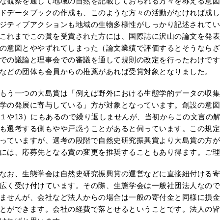
な観察を通して地域の自然を記載しておられる方々を称える意図
ドデータブックの作成も、このような方々の活動がなければ成し
ジティブアクションも地域の生物多様性がしっかり記述されてい
これまでこの賞を受賞された方には、国際誌に沢山の論文を発表
の意図とややずれてしまった（論文業績で評価するとそうならざ
での議論と理事会での審議を通して規則の改定を行ったわけです
などの団体も会員からの推薦があれば受賞対象となりました。
う一つの大島賞は「例えば野外における生態学的データの収集
学の発展に寄与している」方が対象となっています。創設の意図
１や13）にもあるので繰り返しませんが、当初からこの文言の
も選考する側もやや戸惑うことがあると伺っています。この規定
っていますが、選考の段階で自然史研究振興賞より大島賞の方が
には、応募先となる賞の変更を推奨することもあり得ます。ご理
お、生態学会は自然史研究振興賞の運営などに直接紐付ける寄
広く受け付けています。その際、生態学会は一般社団法人なので
ませんが、会社など法人からの場合は一般の寄付金と同様に損金
とができます。会社の経費で落とせるということです。法人の皆