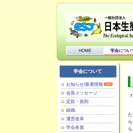
HOME
学会につい
学会について
お知らせ/新着情報
会長メッセージ
定款・規則
4
組織
た
運営改革
ら
学会各賞
ら