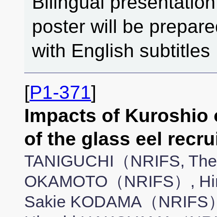
Bilingual presentation
poster will be prepar
with English subtitles
[
P1-371
]
Impacts of Kuroshio 
of the glass eel recr
TANIGUCHI（NRIFS, The U
OKAMOTO（NRIFS）, Hir
Sakie KODAMA（NRIFS）