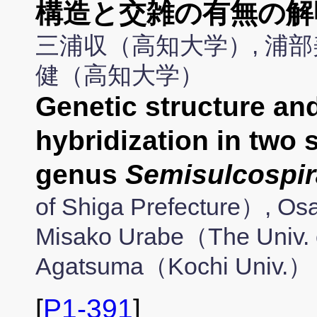
構造と交雑の有無の解
三浦収（高知大学）, 浦部
健（高知大学）
Genetic structure an
hybridization in two 
genus
Semisulcospir
of Shiga Prefecture）, O
Misako Urabe（The Univ. o
Agatsuma（Kochi Univ.）
[
P1-391
]