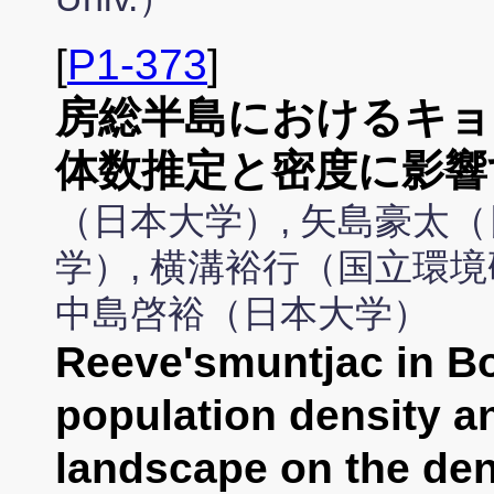
[
P1-373
]
房総半島におけるキョ
体数推定と密度に影響
（日本大学）, 矢島豪太（
学）, 横溝裕行（国立環境
中島啓裕（日本大学）
Reeve'smuntjac in Bo
population density an
landscape on the de