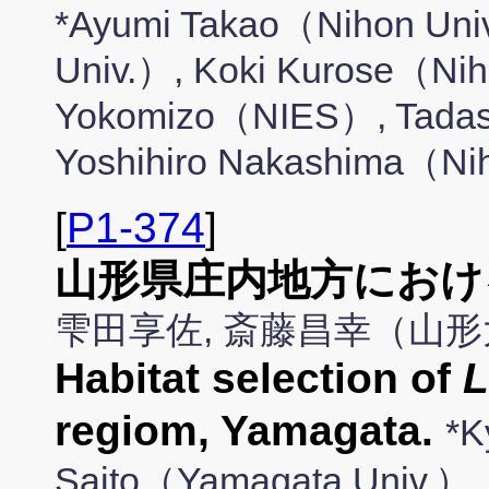
*Ayumi Takao（Nihon Uni
Univ.）, Koki Kurose（Niho
Yokomizo（NIES）, Tadash
Yoshihiro Nakashima（Ni
[
P1-374
]
山形県庄内地方におけ
雫田享佐, 斎藤昌幸（山
Habitat selection of
L
regiom, Yamagata.
*K
Saito（Yamagata Univ.）