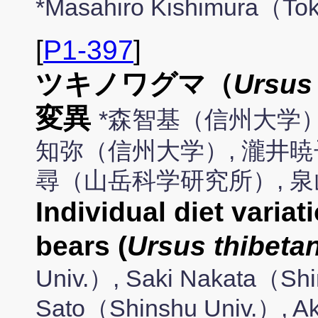
*Masahiro Kishimura（Tok
[
P1-397
]
ツキノワグマ（
Ursus
変異
*森智基（信州大学）
知弥（信州大学）, 瀧井暁
尋（山岳科学研究所）, 
Individual diet variat
bears (
Ursus thibeta
Univ.）, Saki Nakata（Shi
Sato（Shinshu Univ.）, Aki