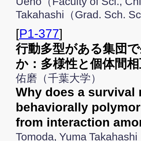
Ueno（Faculty of Sci., Ch
Takahashi（Grad. Sch. Sci
[
P1-377
]
行動多型がある集団で
か：多様性と個体間相
佑磨（千葉大学）
Why does a survival r
behaviorally polymor
from interaction amo
Tomoda, Yuma Takahashi