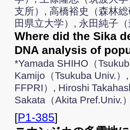
支所）, 高橋裕史（森林総
田県立大学）, 永田純子
Where did the Sika d
DNA analysis of popu
*Yamada SHIHO（Tsukuba 
Kamijo（Tsukuba Univ.）,
FFPRI）, Hiroshi Takaha
Sakata（Akita Pref.Univ
[
P1-385
]