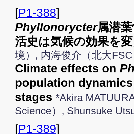
[
P1-388
]
Phyllonorycter
属潜葉
活史は気候の効果を変
境）, 内海俊介（北大FS
Climate effects on
Ph
population dynamics 
stages
*Akira MATUURA
Science）, Shunsuke Uts
[
P1-389
]