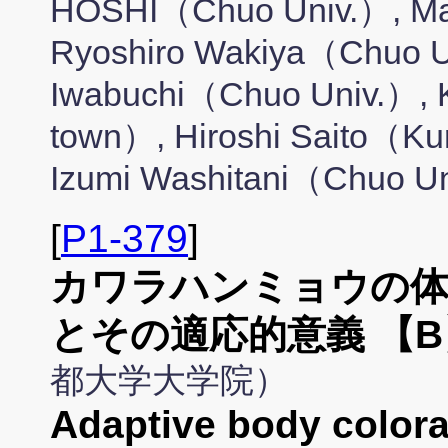
HOSHI（Chuo Univ.）, Ma
Ryoshiro Wakiya（Chuo U
Iwabuchi（Chuo Univ.）, 
town）, Hiroshi Saito（Ku
Izumi Washitani（Chuo U
[
P1-379
]
カワラハンミョウの
とその適応的意義 【B
都大学大学院）
Adaptive body color