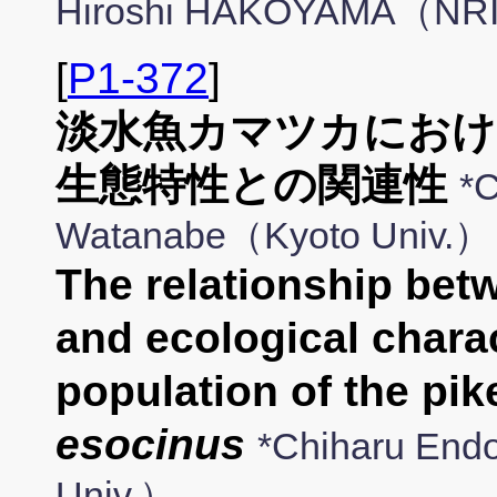
Hiroshi HAKOYAMA（NR
[
P1-372
]
淡水魚カマツカにおけ
生態特性との関連性
*C
Watanabe（Kyoto Univ.）
The relationship bet
and ecological charac
population of the pi
esocinus
*Chiharu End
Univ.）