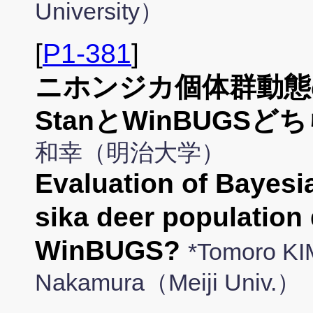
University）
[
P1-381
]
ニホンジカ個体群動態
StanとWinBUGS
和幸（明治大学）
Evaluation of Bayesi
sika deer population
WinBUGS?
*Tomoro KI
Nakamura（Meiji Univ.）