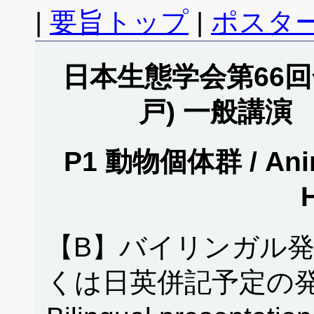
|
要旨トップ
|
ポスタ
日本生態学会第66回全
戸) 一般講演
P1 動物個体群 / Anim
H
【B】バイリンガル
くは日英併記予定の発