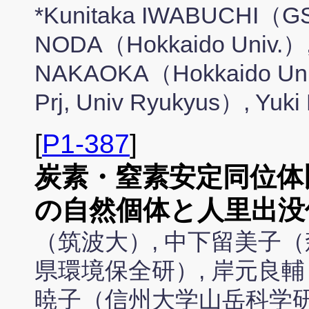
*Kunitaka IWABUCHI（GSE
NODA（Hokkaido Univ.）,
NAKAOKA（Hokkaido Univ
Prj, Univ Ryukyus）, Y
[
P1-387
]
炭素・窒素安定同位体
の自然個体と人里出没
（筑波大）, 中下留美子（
県環境保全研）, 岸元良
暁子（信州大学山岳科学研