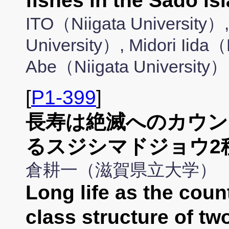
fishes in the Sado is
ITO（Niigata University
University）, Midori Iida（
Abe（Niigata University）
[
P1-399
]
長寿は絶滅へのカウン
るスジシマドジョウ2
倉耕一（滋賀県立大学）
Long life as the coun
class structure of tw