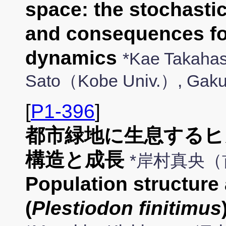
space: the stochastic
and consequences fo
dynamics
*Kae Takaha
Sato（Kobe Univ.）, Gaku
[
P1-396
]
都市緑地に生息するヒ
構造と成長
*岸村真央
Population structure 
(
Plestiodon finitimus