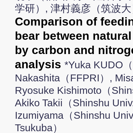
学研）, 津村義彦（筑波大
Comparison of feedin
bear between natural
by carbon and nitroge
analysis
*Yuka KUDO（U
Nakashita（FFPRI）, Mis
Ryosuke Kishimoto（Shin
Akiko Takii（Shinshu Univ
Izumiyama（Shinshu Univ
Tsukuba）