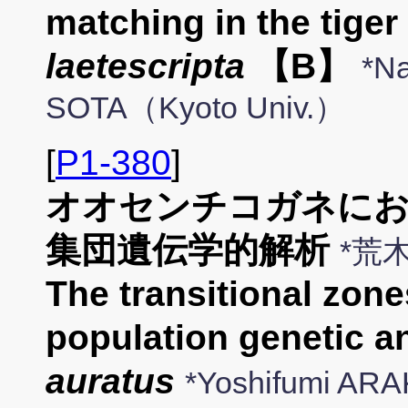
matching in the tiger
laetescripta
【B】
*N
SOTA（Kyoto Univ.）
[
P1-380
]
オオセンチコガネにお
集団遺伝学的解析
*荒
The transitional zon
population genetic a
auratus
*Yoshifumi ARAK