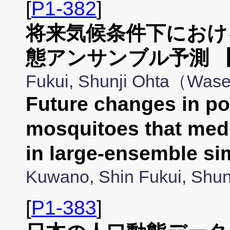
[
P1-382
]
将来気候条件下におけ
態アンサンブル予測 
Fukui, Shunji Ohta（Was
Future changes in po
mosquitoes that medi
in large-ensemble s
Kuwano, Shin Fukui, Shu
[
P1-383
]