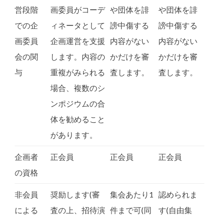
営段階
画委員がコーデ
や団体を誹
や団体を誹
での企
ィネータとして
謗中傷する
謗中傷する
画委員
企画運営を支援
内容がない
内容がない
会の関
します。内容の
かだけを審
かだけを審
与
重複がみられる
査します。
査します。
場合、複数のシ
ンポジウムの合
体を勧めること
があります。
企画者
正会員
正会員
正会員
の資格
非会員
奨励します(審
集会あたり1
認められま
による
査の上、招待演
件まで可(同
す(自由集