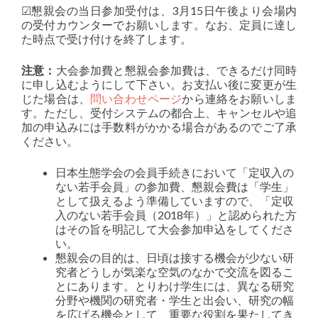
☑懇親会の当日参加受付は、3月15日午後より会場内
の受付カウンターでお願いします。なお、定員に達し
た時点で受け付けを終了します。
注意：
大会参加費と懇親会参加費は、できるだけ同時
に申し込むようにして下さい。お支払い後に変更が生
じた場合は、
問い合わせページ
から連絡をお願いしま
す。ただし、受付システムの都合上、キャンセルや追
加の申込みには手数料がかかる場合があるのでご了承
ください。
日本生態学会の会員手続きにおいて「定収入の
ない若手会員」の参加費、懇親会費は「学生」
として扱えるよう準備していますので、「定収
入のない若手会員（2018年）」と認められた方
はその旨を明記して大会参加申込をしてくださ
い。
懇親会の目的は、日頃は接する機会が少ない研
究者どうしが気楽な空気のなかで交流を図るこ
とにあります。とりわけ学生には、異なる研究
分野や機関の研究者・学生と出会い、研究の幅
を広げる機会として、重要な役割を果たしてき