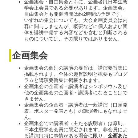
企画集会・自由集会ともに、企画者は日本生態
学会正会員である必要があります。企画集会、
自由集会とも開催時間は約2時間の予定です。
いずれの集会についても、大会企画委員会は内
容に関与しませんが、概要などに個人および団
体を誹謗中傷する内容などを含むと判断される
ものについては、その限りではありません。
企画集会
企画集会の個別の講演の要旨は、講演要旨集に
掲載されます。全体の趣旨説明と概要もプログ
ラムと講演要旨集に掲載されます。
企画集会の企画者・講演者はシンポジウム及び
他の企画集会の企画者・講演者になることはで
きません。
企画集会の企画者・講演者は一般講演（口頭発
表、ポスター発表とも）の講演者にもなれませ
ん。
企画集会での講演者（主たる説明者）は原則、
日本生態学会会員に限定されます。非会員によ
る講演は特に事情がある場合に限り、
企画あた