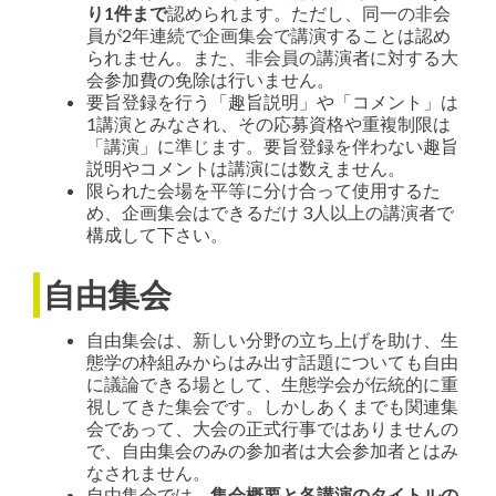
り1件まで
認められます。ただし、同一の非会
員が2年連続で企画集会で講演することは認め
られません。また、非会員の講演者に対する大
会参加費の免除は行いません。
要旨登録を行う「趣旨説明」や「コメント」は
1講演とみなされ、その応募資格や重複制限は
「講演」に準じます。要旨登録を伴わない趣旨
説明やコメントは講演には数えません。
限られた会場を平等に分け合って使用するた
め、企画集会はできるだけ 3人以上の講演者で
構成して下さい。
自由集会
自由集会は、新しい分野の立ち上げを助け、生
態学の枠組みからはみ出す話題についても自由
に議論できる場として、生態学会が伝統的に重
視してきた集会です。しかしあくまでも関連集
会であって、大会の正式行事ではありませんの
で、自由集会のみの参加者は大会参加者とはみ
なされません。
自由集会では、
集会概要と各講演のタイトルの