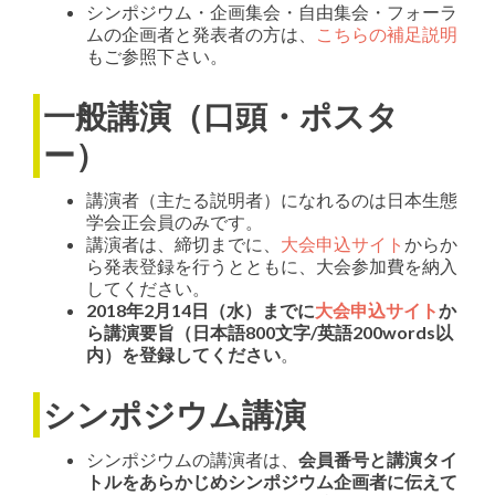
シンポジウム・企画集会・自由集会・フォーラ
ムの企画者と発表者の方は、
こちらの補足説明
もご参照下さい。
一般講演（口頭・ポスタ
ー）
講演者（主たる説明者）になれるのは日本生態
学会正会員のみです。
講演者は、締切までに、
大会申込サイト
からか
ら発表登録を行うとともに、大会参加費を納入
してください。
2018年2月14日（水）までに
大会申込サイト
か
ら講演要旨（日本語800文字/英語200words以
内）を登録してください
。
シンポジウム講演
シンポジウムの講演者は、
会員番号と講演タイ
トルをあらかじめシンポジウム企画者に伝えて