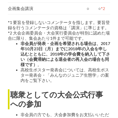
企画集会講演
○
○
*2
*1 要旨を登録しないコメンテータを指します。要旨登
録を行うコメンテータの資格は「講演」に準じます。
*2 大会企画委員会・大会実行委員会が特別に認めた場
合に限り、集会あたり1件まで可能です。
非会員が発表・企画を希望される場合は、2017
年10月23日（月）までに2018年の入会を申し
込むとともに、2018年の学会費を納入して下さ
い（会費滞納による退会者の再入会の場合も同
様です）
。
高校生ポスター発表会については、高校生ポス
ター発表会・「みんなのジュニア生態学」の案
内をご覧下さい。
聴衆としての大会公式行事
への参加
非会員の方でも、大会参加費をお支払いいただ