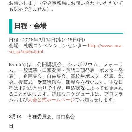
お願いします（学会事務局にお問い合わせいただいて
も対応できません）。
日程・会場
日程：2018年3月14日(水)∼18日(日)
会場：札幌コンベンションセンター
http://www.sora-
scc.jp/index.html
ESJ65では、公開講演会、シンポジウム、フォーラ
ム、一般講演（口頭発表・英語口頭発表・ポスター発
表）、企画集会、自由集会、高校生ポスター発表、総
会、授賞式・受賞講演会、懇親会を行います。主な日
程は下記のとおりですが、申込状況によって変更され
ることがあります。詳細なスケジュールは、プログラ
ムおよび
大会公式ホームページ
でお知らせします。
3月14
各種委員会、自由集会
日