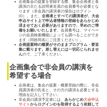
企画集会の提案を登録する際、集会企画者と各
講演の主たる説明者全員の会員番号が必要とな
ります（非会員の講演者の場合はログイン
ID）。また、
企画者とすべての講演者が、大会
申込サイト上で申込者情報の登録をあらかじめ
済ませておく必要がありますので、早めのご準
備をお願いいたします
。会員番号は、マイペー
ジの会員検索機能によっても調べることができ
ます（同姓同名にご注意ください）。
企画提案時の概要がそのままプログラム・要旨
集に載ります。差し替えには一切応じられませ
ん
ので、ご了承ください。
企画集会で非会員の講演を
希望する場合
企画者は、集会の提案・概要登録の際に、非会
員講演者の氏名と、その方の講演を必要とする
理由を記入して下さい。
非会員の講演予定者には、
あらかじめ
大会申込
サイト
からログインIDを取得するよう依頼して