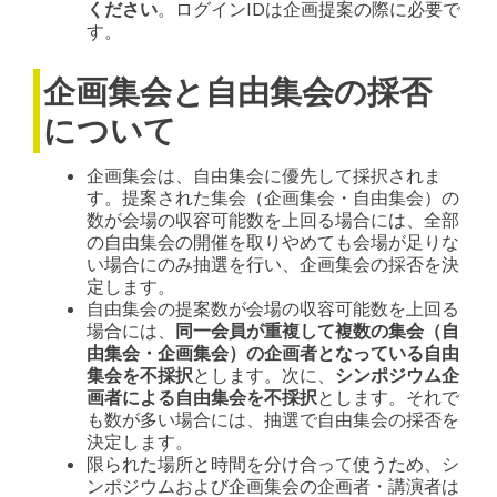
ください
。ログインIDは企画提案の際に必要で
す。
企画集会と自由集会の採否
について
企画集会は、自由集会に優先して採択されま
す。提案された集会（企画集会・自由集会）の
数が会場の収容可能数を上回る場合には、全部
の自由集会の開催を取りやめても会場が足りな
い場合にのみ抽選を行い、企画集会の採否を決
定します。
自由集会の提案数が会場の収容可能数を上回る
場合には、
同一会員が重複して複数の集会（自
由集会・企画集会）の企画者となっている自由
集会を不採択
とします。次に、
シンポジウム企
画者による自由集会を不採択
とします。それで
も数が多い場合には、抽選で自由集会の採否を
決定します。
限られた場所と時間を分け合って使うため、シ
ンポジウムおよび企画集会の企画者・講演者は