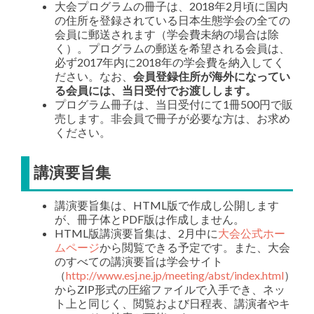
大会プログラムの冊子は、2018年2月頃に国内
の住所を登録されている日本生態学会の全ての
会員に郵送されます（学会費未納の場合は除
く）。プログラムの郵送を希望される会員は、
必ず2017年内に2018年の学会費を納入してく
ださい。なお、
会員登録住所が海外になってい
る会員には、当日受付でお渡しします。
プログラム冊子は、当日受付にて1冊500円で販
売します。非会員で冊子が必要な方は、お求め
ください。
講演要旨集
講演要旨集は、HTML版で作成し公開します
が、冊子体とPDF版は作成しません。
HTML版講演要旨集は、2月中に
大会公式ホー
ムページ
から閲覧できる予定です。また、大会
のすべての講演要旨は学会サイト
（
http://www.esj.ne.jp/meeting/abst/index.html
）
からZIP形式の圧縮ファイルで入手でき、ネッ
ト上と同じく、閲覧および日程表、講演者やキ