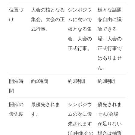
位置づ
大会の核となる
シンポジウ
様々な話題
け
集会。大会の正
ムに次いで
を自由に議
式行事。
核となる集
論できる
会。大会の
場。大会の
正式行事。
正式行事で
はありませ
ん。
開催時
約3時間
約2時間
約2時間
間
開催の
最優先されま
シンポジウ
優先されま
優先度
す。
ムの次に優
せん(会場
先されます
が足りない
(自由集会の
場合は抽選