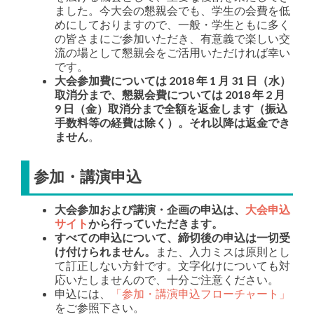
ました。今大会の懇親会でも、学生の会費を低
めにしておりますので、一般・学生ともに多く
の皆さまにご参加いただき、有意義で楽しい交
流の場として懇親会をご活用いただければ幸い
です。
大会参加費については 2018 年 1 月 31 日（水）
取消分まで、懇親会費については 2018 年 2 月
9 日（金）取消分まで全額を返金します（振込
手数料等の経費は除く）。それ以降は返金でき
ません
。
参加・講演申込
大会参加および講演・企画の申込は、
大会申込
サイト
から行っていただきます。
すべての申込について、締切後の申込は一切受
け付けられません。
また、入力ミスは原則とし
て訂正しない方針です。文字化けについても対
応いたしませんので、十分ご注意ください。
申込には、
「参加・講演申込フローチャート」
をご参照下さい。