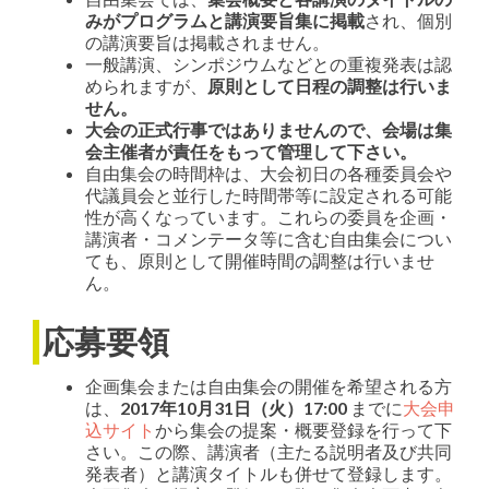
みがプログラムと講演要旨集に掲載
され、個別
の講演要旨は掲載されません。
一般講演、シンポジウムなどとの重複発表は認
められますが、
原則として日程の調整は行いま
せん。
大会の正式行事ではありませんので、会場は集
会主催者が責任をもって管理して下さい。
自由集会の時間枠は、大会初日の各種委員会や
代議員会と並行した時間帯等に設定される可能
性が高くなっています。これらの委員を企画・
講演者・コメンテータ等に含む自由集会につい
ても、原則として開催時間の調整は行いませ
ん。
応募要領
企画集会または自由集会の開催を希望される方
は、
2017年10月31日（火）17:00
までに
大会申
込サイト
から集会の提案・概要登録を行って下
さい。この際、講演者（主たる説明者及び共同
発表者）と講演タイトルも併せて登録します。