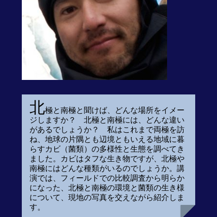
北
極と南極と聞けば、どんな場所をイメー
ジしますか？ 北極と南極には、どんな違い
があるでしょうか？ 私はこれまで両極を訪
ね、地球の片隅とも辺境ともいえる地域に暮
らすカビ（菌類）の多様性と生態を調べてき
ました。カビはタフな生き物ですが、北極や
南極にはどんな種類がいるのでしょうか。講
演では、フィールドでの比較調査から明らか
になった、北極と南極の環境と菌類の生き様
について、現地の写真を交えながら紹介しま
す。