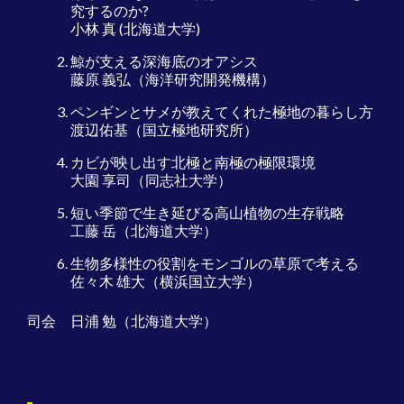
究するのか?
小林 真 (北海道大学)
鯨が支える深海底のオアシス
藤原 義弘（海洋研究開発機構）
ペンギンとサメが教えてくれた極地の暮らし方
渡辺佑基（国立極地研究所）
カビが映し出す北極と南極の極限環境
大園 享司（同志社大学）
短い季節で生き延びる高山植物の生存戦略
工藤 岳（北海道大学）
生物多様性の役割をモンゴルの草原で考える
佐々木 雄大（横浜国立大学）
司会 日浦 勉（北海道大学）