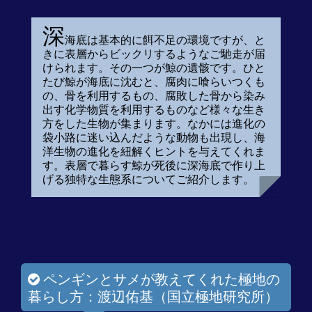
深
海底は基本的に餌不足の環境ですが、と
きに表層からビックリするようなご馳走が届
けられます。その一つが鯨の遺骸です。ひと
たび鯨が海底に沈むと、腐肉に喰らいつくも
の、骨を利用するもの、腐敗した骨から染み
出す化学物質を利用するものなど様々な生き
方をした生物が集まります。なかには進化の
袋小路に迷い込んだような動物も出現し、海
洋生物の進化を紐解くヒントを与えてくれま
す。表層で暮らす鯨が死後に深海底で作り上
げる独特な生態系についてご紹介します。
ペンギンとサメが教えてくれた極地の
暮らし方：渡辺佑基（国立極地研究所）