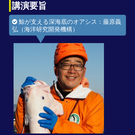
講演要旨
鯨が支える深海底のオアシス：藤原義
弘（海洋研究開発機構）