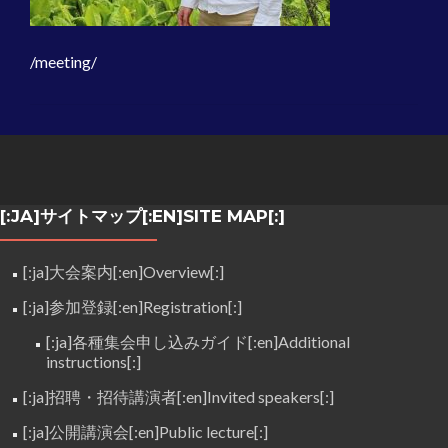
/meeting/
[:JA]サイトマップ[:EN]SITE MAP[:]
[:ja]大会案内[:en]Overview[:]
[:ja]参加登録[:en]Registration[:]
[:ja]各種集会申し込みガイド[:en]Additional
instructions[:]
[:ja]招聘・招待講演者[:en]Invited speakers[:]
[:ja]公開講演会[:en]Public lecture[:]