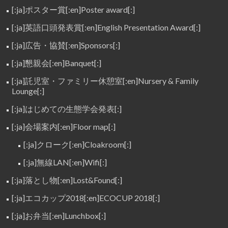
[:ja]ポスター賞[:en]Poster award[:]
[:ja]英語口頭発表賞[:en]English Presentation Award[:]
[:ja]広告・協賛[:en]Sponsors[:]
[:ja]懇親会[:en]Banquet[:]
[:ja]託児室・ファミリー休憩室[:en]Nursery & Family
Lounge[:]
[:ja]はじめての生態学会発表[:]
[:ja]会場案内[:en]Floor map[:]
[:ja]クローク[:en]Cloakroom[:]
[:ja]無線LAN[:en]Wifi[:]
[:ja]落とし物[:en]Lost&Found[:]
[:ja]エコカップ2018[:en]ECOCUP 2018[:]
[:ja]お弁当[:en]Lunchbox[:]