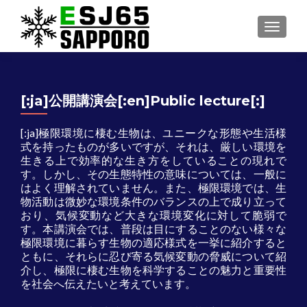
ナビゲ
[:ja]公開講演会[:en]Public lecture[:]
[:ja]極限環境に棲む生物は、ユニークな形態や生活様
式を持ったものが多いですが、それは、厳しい環境を
生きる上で効率的な生き方をしていることの現れで
す。しかし、その生態特性の意味については、一般に
はよく理解されていません。また、極限環境では、生
物活動は微妙な環境条件のバランスの上で成り立って
おり、気候変動など大きな環境変化に対して脆弱で
す。本講演会では、普段は目にすることのない様々な
極限環境に暮らす生物の適応様式を一挙に紹介すると
ともに、それらに忍び寄る気候変動の脅威について紹
介し、極限に棲む生物を科学することの魅力と重要性
を社会へ伝えたいと考えています。