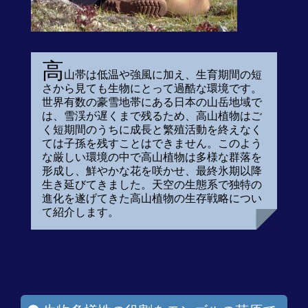
高
山帯は低温や強風に加え、生育期間の短
さから見ても生物にとって過酷な環境です。
世界有数の豪雪地帯にある日本の山岳地域で
は、雪渓が遅くまで残るため、高山植物はご
く短期間のうちに成長と繁殖活動を終えなく
ては子孫を残すことはできません。このよう
な厳しい環境の中で高山植物は多様な群落を
形成し、鮮やかな花を咲かせ、最終氷期以降
生き延びてきました。天空の生態系で独特の
進化を遂げてきた高山植物の生存戦略につい
て紹介します。