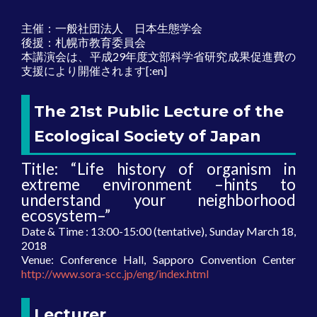
主催：一般社団法人 日本生態学会
後援：札幌市教育委員会
本講演会は、平成29年度文部科学省研究成果促進費の
支援により開催されます[:en]
The 21st Public Lecture of the
Ecological Society of Japan
Title: “Life history of organism in
extreme environment –hints to
understand your neighborhood
ecosystem–”
Date & Time : 13:00-15:00 (tentative), Sunday March 18,
2018
Venue: Conference Hall, Sapporo Convention Center
http://www.sora-scc.jp/eng/index.html
Lecturer