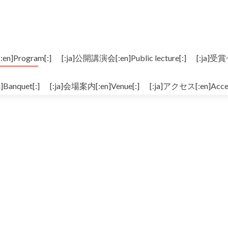
n]Program[:]
[:ja]公開講演会[:en]Public lecture[:]
[:ja]受賞
]Banquet[:]
[:ja]会場案内[:en]Venue[:]
[:ja]アクセス[:en]Acces