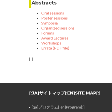
Abstracts
Oral sessions
Poster sessions
Symposia
Organized sessions
Forums
Award Lectures
Workshops
Errata (PDF file)
[:]
[:JA]サイトマップ[:EN]SITE MAP[:]
[:ja]プログラム[:en]Program[:]