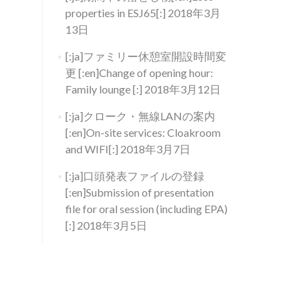
properties in ESJ65[:]
2018年3月
13日
[:ja]ファミリー休憩室開設時間変
更 [:en]Change of opening hour:
Family lounge [:]
2018年3月12日
[:ja]クローク・無線LANの案内
[:en]On-site services: Cloakroom
and WIFI[:]
2018年3月7日
[:ja]口頭発表ファイルの登録
[:en]Submission of presentation
file for oral session (including EPA)
[:]
2018年3月5日