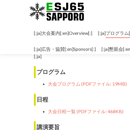
コンテンツへスキップ
[:ja]大会案内[:en]Overview[:]
[:ja]プログラム[:e
[:ja]プログラム[:en]Program[:]
[:ja]広告・協賛[:en]Sponsors[:]
[:ja]懇親会[:en
[:ja]
プログラム
大会プログラム (PDFファイル: 19MB)
日程
大会日程一覧 (PDFファイル: 468KB)
講演要旨