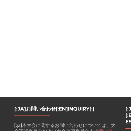
[:JA]お問い合わせ[:EN]INQUIRY[:]
[
[
ES
[:ja]本大会に関するお問い合わせについては、大
会実行委員会および大会企画委員会まで
問い合