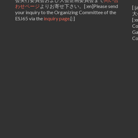
わせページ
よりお寄せ下さい。[:en]Please send
[
your inquiry to the Organizing Committee of the
大
ESJ65 via the
inquiry page
.[:]
[:
Co
Ga
Co