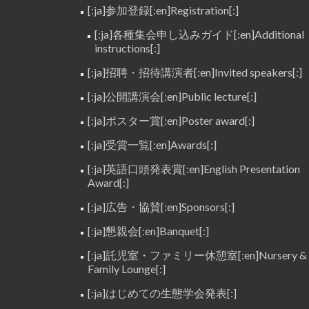
[:ja]参加登録[:en]Registration[:]
[:ja]各種集会申し込みガイド[:en]Additional
instructions[:]
[:ja]招聘・招待講演者[:en]Invited speakers[:]
[:ja]公開講演会[:en]Public lecture[:]
[:ja]ポスター賞[:en]Poster award[:]
[:ja]受賞一覧[:en]Awards[:]
[:ja]英語口頭発表賞[:en]English Presentation
Award[:]
[:ja]広告・協賛[:en]Sponsors[:]
[:ja]懇親会[:en]Banquet[:]
[:ja]託児室・ファミリー休憩室[:en]Nursery &
Family Lounge[:]
[:ja]はじめての生態学会発表[:]