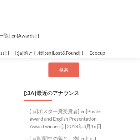
一覧[:en]Awards[:]
[:ja]検索[:en]Search[:]
s[:]
[:ja]落とし物[:en]Lost&Found[:]
検索:
Ecocup
[:JA]最近のアナウンス
[:ja]ポスター賞受賞者[:en]Poster
award and English Presentation
Award winners[:]
2018年3月16日
[:ja]期間中の落とし物[:en]Lost