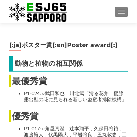
ナビゲ
[:ja]ポスター賞[:en]Poster award[:]
動物と植物の相互関係
最優秀賞
P1-024: ○武田和也，川北篤「滑る花弁：蜜腺
露出型の花に見られる新しい盗蜜者排除機構」
優秀賞
P1-017: ○角屋真澄，辻本翔平，久保田将裕，
渡邉裕人，伏黒陽大，平岩将良，丑丸敦史，工