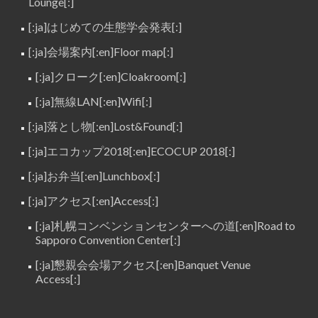
Lounge[:]
[:ja]はじめての生態学会発表[:]
[:ja]会場案内[:en]Floor map[:]
[:ja]クローク[:en]Cloakroom[:]
[:ja]無線LAN[:en]Wifi[:]
[:ja]落とし物[:en]Lost&Found[:]
[:ja]エコカップ2018[:en]ECOCUP 2018[:]
[:ja]お弁当[:en]Lunchbox[:]
[:ja]アクセス[:en]Access[:]
[:ja]札幌コンベンションセンターへの道[:en]Road to
Sapporo Convention Center[:]
[:ja]懇親会会場アクセス[:en]Banquet Venue
Access[:]