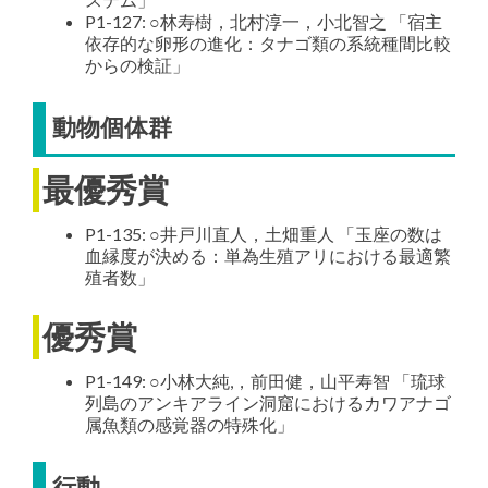
P1-127: ○林寿樹，北村淳一，小北智之 「宿主
依存的な卵形の進化：タナゴ類の系統種間比較
からの検証」
動物個体群
最優秀賞
P1-135: ○井戸川直人，土畑重人 「玉座の数は
血縁度が決める：単為生殖アリにおける最適繁
殖者数」
優秀賞
P1-149: ○小林大純,，前田健，山平寿智 「琉球
列島のアンキアライン洞窟におけるカワアナゴ
属魚類の感覚器の特殊化」
行動