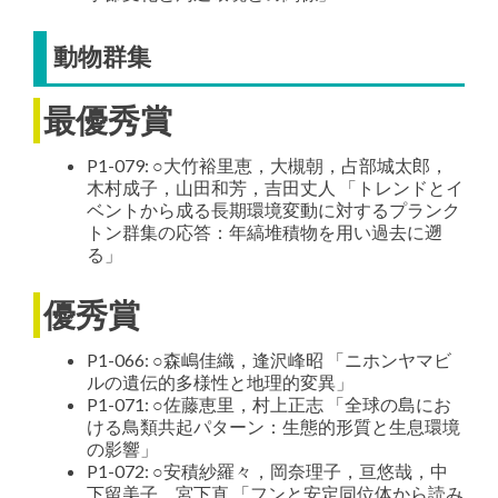
動物群集
最優秀賞
P1-079: ○大竹裕里恵，大槻朝，占部城太郎，
木村成子，山田和芳，吉田丈人 「トレンドとイ
ベントから成る長期環境変動に対するプランク
トン群集の応答：年縞堆積物を用い過去に遡
る」
優秀賞
P1-066: ○森嶋佳織，逢沢峰昭 「ニホンヤマビ
ルの遺伝的多様性と地理的変異」
P1-071: ○佐藤恵里，村上正志 「全球の島にお
ける鳥類共起パターン：生態的形質と生息環境
の影響」
P1-072: ○安積紗羅々，岡奈理子，亘悠哉，中
下留美子，宮下直 「フンと安定同位体から読み