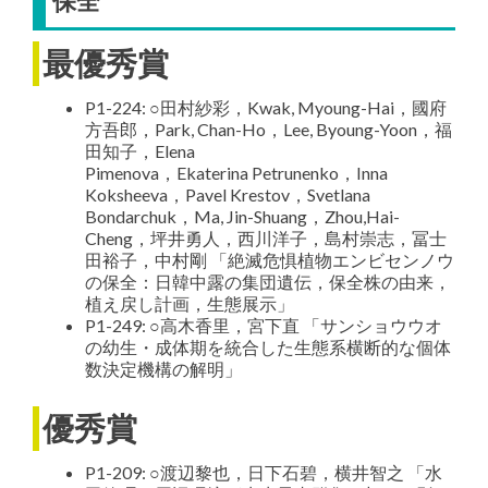
保全
最優秀賞
P1-224: ○田村紗彩，Kwak, Myoung-Hai，國府
方吾郎，Park, Chan-Ho，Lee, Byoung-Yoon，福
田知子，Elena
Pimenova，Ekaterina Petrunenko，Inna
Koksheeva，Pavel Krestov，Svetlana
Bondarchuk，Ma, Jin-Shuang，Zhou,Hai-
Cheng，坪井勇人，西川洋子，島村崇志，冨士
田裕子，中村剛 「絶滅危惧植物エンビセンノウ
の保全：日韓中露の集団遺伝，保全株の由来，
植え戻し計画，生態展示」
P1-249: ○高木香里，宮下直 「サンショウウオ
の幼生・成体期を統合した生態系横断的な個体
数決定機構の解明」
優秀賞
P1-209: ○渡辺黎也，日下石碧，横井智之 「水