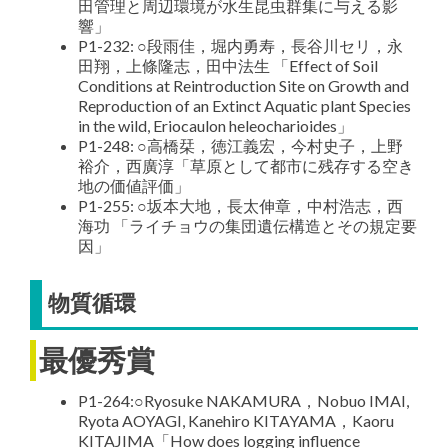
田管理と周辺環境が水生昆虫群集に与える影
響」
P1-232: ○段雨佳，堀内勇寿，長谷川セリ，永
田翔，上條隆志，田中法生 「Effect of Soil
Conditions at Reintroduction Site on Growth and
Reproduction of an Extinct Aquatic plant Species
in the wild, Eriocaulon heleocharioides」
P1-248: ○高橋栞，徳江義宏，今村史子，上野
裕介，西廣淳「草原として都市に残存する空き
地の価値評価」
P1-255: ○坂本大地，長太伸章，中村浩志，西
海功 「ライチョウの集団遺伝構造とその規定要
因」
物質循環
最優秀賞
P1-264:○Ryosuke NAKAMURA，Nobuo IMAI,
Ryota AOYAGI, Kanehiro KITAYAMA，Kaoru
KITAJIMA「How does logging influence