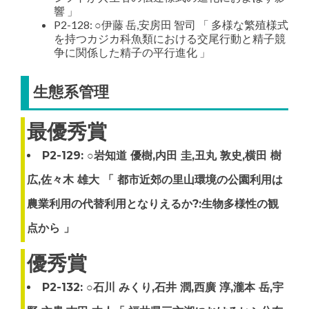
響 」
P2-128: ○伊藤 岳,安房田 智司 「 多様な繁殖様式
を持つカジカ科魚類における交尾行動と精子競
争に関係した精子の平行進化 」
生態系管理
最優秀賞
P2-129: ○岩知道 優樹,内田 圭,丑丸 敦史,横田 樹
広,佐々木 雄大 「 都市近郊の里山環境の公園利用は
農業利用の代替利用となりえるか?:生物多様性の観
点から 」
優秀賞
P2-132: ○石川 みくり,石井 潤,西廣 淳,瀧本 岳,宇