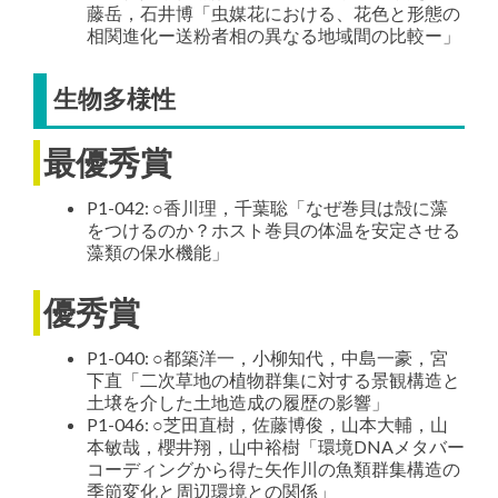
藤岳，石井博「虫媒花における、花色と形態の
相関進化ー送粉者相の異なる地域間の比較ー」
生物多様性
最優秀賞
P1-042: ○香川理，千葉聡「なぜ巻貝は殻に藻
をつけるのか？ホスト巻貝の体温を安定させる
藻類の保水機能」
優秀賞
P1-040: ○都築洋一，小柳知代，中島一豪，宮
下直「二次草地の植物群集に対する景観構造と
土壌を介した土地造成の履歴の影響」
P1-046: ○芝田直樹，佐藤博俊，山本大輔，山
本敏哉，櫻井翔，山中裕樹「環境DNAメタバー
コーディングから得た矢作川の魚類群集構造の
季節変化と周辺環境との関係」