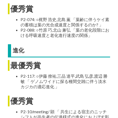
優秀賞
P2-074: ○梶野 浩史,北島 薫 「葉齢に伴うケイ素
の蓄積は葉の光合成速度と関係するのか? 」
P2-088: ○竹原 巧,北山 兼弘 「葉の老化段階にお
ける呼吸速度と老化進行速度の関係」
進化
最優秀賞
P2-117: ○伊藤 僚祐,三品 達平,武島 弘彦,渡辺 勝
敏 「 ゲノムワイドに探る種間交雑に伴う淡水
カジカの適応進化 」
優秀賞
P2-10/meeting/ 顕 「 共生による宿主のニッチ
シフトが共生者の伝達様式の進化におよぼす影