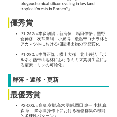
biogeochemical silicon cycling in low land
tropical forests in Borneo?」
優秀賞
P1-262: ○本多朝陽，新海恒，増田信悟，墨野
倉伸彦，友常満利，小泉博「暖温帯コナラ林と
アカマツ林における根圏滲出物の季節変化
」
P1-280: ○中野正隆，横山大稀，北山兼弘 「ボ
ルネオ熱帯山地林におけるミミズ糞塊生産によ
る窒素・リンの可給化」
群落・遷移・更新
最優秀賞
P2-003: ○髙鳥 友樹,高木 勇輔,岡田 慶一,小林 真,
森 章 「降水量操作下における植物群集の機能
的多様性パターン」