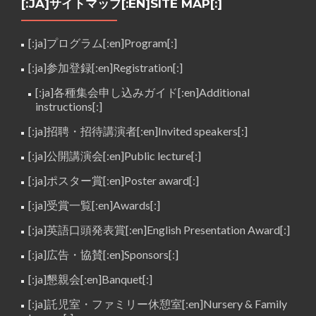
[:JA]サイトマップ[:EN]SITE MAP[:]
[:ja]プログラム[:en]Program[:]
[:ja]参加登録[:en]Registration[:]
[:ja]各種集会申し込みガイド[:en]Additional
instructions[:]
[:ja]招聘・招待講演者[:en]Invited speakers[:]
[:ja]公開講演会[:en]Public lecture[:]
[:ja]ポスター賞[:en]Poster award[:]
[:ja]受賞一覧[:en]Awards[:]
[:ja]英語口頭発表賞[:en]English Presentation Award[:]
[:ja]広告・協賛[:en]Sponsors[:]
[:ja]懇親会[:en]Banquet[:]
[:ja]託児室・ファミリー休憩室[:en]Nursery & Family