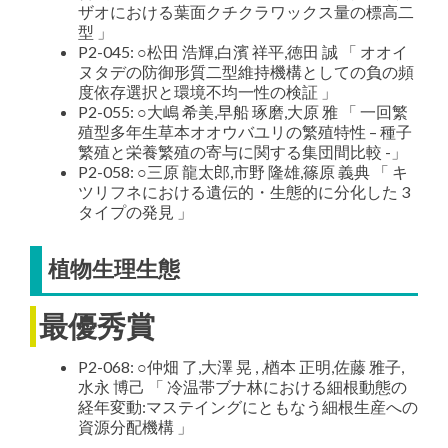
ザオにおける葉面クチクラワックス量の標高二
型 」
P2-045: ○松田 浩輝,白濱 祥平,徳田 誠 「 オオイ
ヌタデの防御形質二型維持機構としての負の頻
度依存選択と環境不均一性の検証 」
P2-055: ○大嶋 希美,早船 琢磨,大原 雅 「 一回繁
殖型多年生草本オオウバユリの繁殖特性 – 種子
繁殖と栄養繁殖の寄与に関する集団間比較 -」
P2-058: ○三原 龍太郎,市野 隆雄,篠原 義典 「 キ
ツリフネにおける遺伝的・生態的に分化した 3
タイプの発見 」
植物生理生態
最優秀賞
P2-068: ○仲畑 了,大澤 晃 , ,楢本 正明,佐藤 雅子,
水永 博己 「 冷温帯ブナ林における細根動態の
経年変動:マステイングにともなう細根生産への
資源分配機構 」