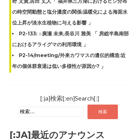
野 文貴,吉田 丈人「 福井県三方湖におけるヒシ分布
の時空間動態と塩分濃度の関係:温暖化による海面水
位上昇が淡水生植物に与える影響 」
P2-133: ○廣瀬 未来,長谷川 雅美 「 房総半島南部
におけるアライグマの利用環境 」
P2-14/meeting/外来カワマスの遺伝的構造:近
年の個体群衰退は低い多様性が原因か? 」
[:ja]検索[:en]Search[:]
検索:
[:JA]最近のアナウンス