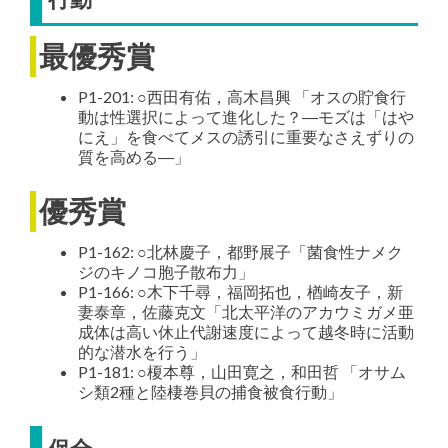
最優秀賞
P1-201: ○西田有佑，高木昌興 「オスの貯食行
動は性選択によって進化した？―モズは「はや
にえ」を食べてメスの誘引に重要なさえずりの
質を高める―」
優秀賞
P1-162: ○北林慶子，都野展子「菌食性ナメク
ジのキノコ胞子散布力」
P1-166: ○木下千尋，福岡拓也，楢崎友子，新
妻泰章，佐藤克文「北太平洋のアカウミガメ亜
成体は高い休止代謝速度によって越冬時に活動
的な潜水を行う」
P1-181: ○榎本尊，山田寛之，和田哲 「オサム
シ類2種と陸棲巻貝の捕食被食行動」