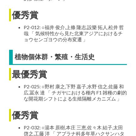
優秀賞
P2-012: ○福井 俊介,上條 隆志,設樂 拓人,松井 哲
哉 「 気候特性から見た北東アジアにおけるチ
ョウセンゴヨウの分布変遷 」
植物個体群・繁殖・生活史
最優秀賞
P2-025: ○野村 康之,下野 嘉子,水野 信之,佐藤 和
広,冨永 達 「 チガヤにおける種内 F1 雑種の劇的
な開花期シフトによる生殖隔離メカニズム 」
優秀賞
P2-032: ○湯本 原樹,本庄 三恵,佐々木 結子,太田
啓之,工藤 洋 「 アブラナ科多年草ハクサンハタ