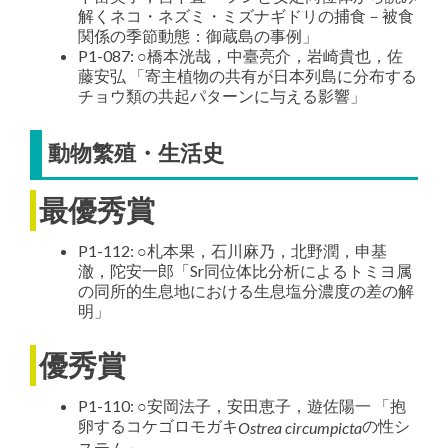
解くネコ・ネズミ・ミズナギドリの捕食－被食
関係の季節動態：御蔵島の事例」
P1-087: ○橋本洸哉，中臺亮介，岩崎貴也，佐
藤安弘 「寄主植物の共有が日本列島に分布する
チョウ類の共起パターンに与える影響」
動物繁殖・生活史
最優秀賞
P1-112: ○札本果，石川麻乃，北野潤，申基
澈，陀安一郎「Sr同位体比分析によるトミヨ属
の同所的生息地における生息塩分濃度の差の解
明」
優秀賞
P1-110: ○安岡法子，安田恵子，遊佐陽一 「抱
卵するコケゴロモガキ
の性シ
Ostrea circumpicta
ステム」