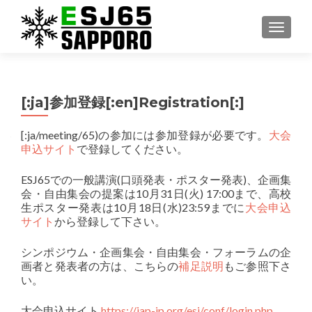
ナビゲ
[:ja]参加登録[:en]Registration[:]
[:ja/meeting/65)の参加には参加登録が必要です。
大会
申込サイト
で登録してください。
ESJ65での一般講演(口頭発表・ポスター発表)、企画集
会・自由集会の提案は10月31日(火) 17:00まで、高校
生ポスター発表は10月18日(水)23:59までに
大会申込
サイト
から登録して下さい。
シンポジウム・企画集会・自由集会・フォーラムの企
画者と発表者の方は、こちらの
補足説明
もご参照下さ
い。
大会申込サイト
https://iap-jp.org/esj/conf/login.php