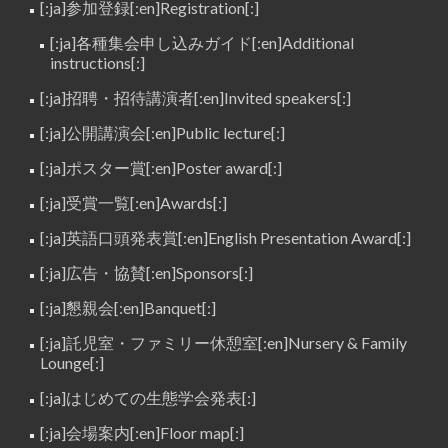
[:ja]参加登録[:en]Registration[:]
[:ja]各種集会申し込みガイド[:en]Additional
instructions[:]
[:ja]招聘・招待講演者[:en]Invited speakers[:]
[:ja]公開講演会[:en]Public lecture[:]
[:ja]ポスター賞[:en]Poster award[:]
[:ja]受賞一覧[:en]Awards[:]
[:ja]英語口頭発表賞[:en]English Presentation Award[:]
[:ja]広告・協賛[:en]Sponsors[:]
[:ja]懇親会[:en]Banquet[:]
[:ja]託児室・ファミリー休憩室[:en]Nursery & Family
Lounge[:]
[:ja]はじめての生態学会発表[:]
[:ja]会場案内[:en]Floor map[:]