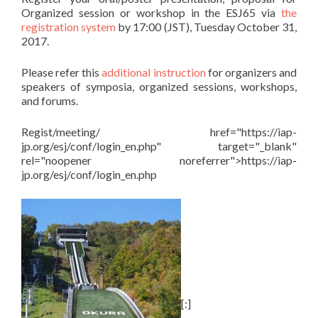
Organized session or workshop in the ESJ65 via
the
registration system
by 17:00 (JST), Tuesday October 31,
2017.
Please refer this
additional instruction
for organizers and
speakers of symposia, organized sessions, workshops,
and forums.
Regist/meeting/ href="https://iap-
jp.org/esj/conf/login_en.php" target="_blank"
rel="noopener noreferrer">https://iap-
jp.org/esj/conf/login_en.php
[:]