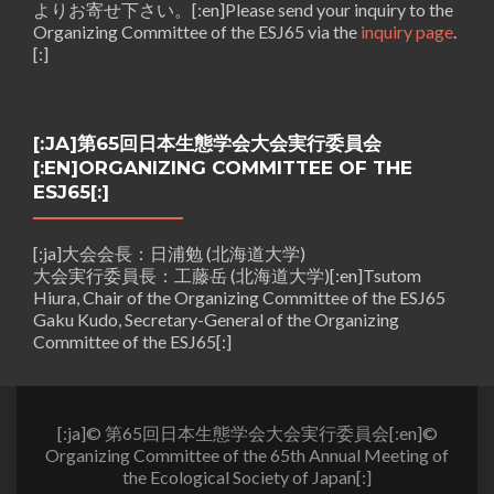
よりお寄せ下さい。[:en]Please send your inquiry to the
Organizing Committee of the ESJ65 via the
inquiry page
.
[:]
[:JA]第65回日本生態学会大会実行委員会
[:EN]ORGANIZING COMMITTEE OF THE
ESJ65[:]
[:ja]大会会長：日浦勉 (北海道大学)
大会実行委員長：工藤岳 (北海道大学)[:en]Tsutom
Hiura, Chair of the Organizing Committee of the ESJ65
Gaku Kudo, Secretary-General of the Organizing
Committee of the ESJ65[:]
[:ja]© 第65回日本生態学会大会実行委員会[:en]©
Organizing Committee of the 65th Annual Meeting of
the Ecological Society of Japan[:]