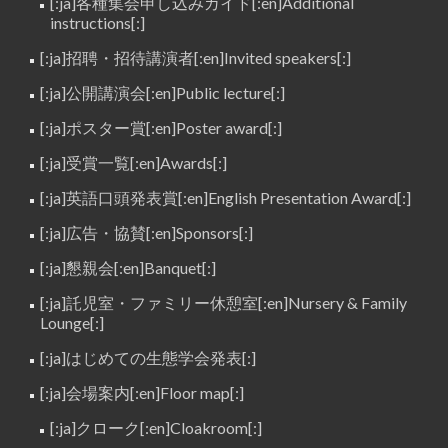
[:ja]各種集会申し込みガイド[:en]Additional
instructions[:]
[:ja]招聘・招待講演者[:en]Invited speakers[:]
[:ja]公開講演会[:en]Public lecture[:]
[:ja]ポスター賞[:en]Poster award[:]
[:ja]受賞一覧[:en]Awards[:]
[:ja]英語口頭発表賞[:en]English Presentation Award[:]
[:ja]広告・協賛[:en]Sponsors[:]
[:ja]懇親会[:en]Banquet[:]
[:ja]託児室・ファミリー休憩室[:en]Nursery & Family
Lounge[:]
[:ja]はじめての生態学会発表[:]
[:ja]会場案内[:en]Floor map[:]
[:ja]クローク[:en]Cloakroom[:]