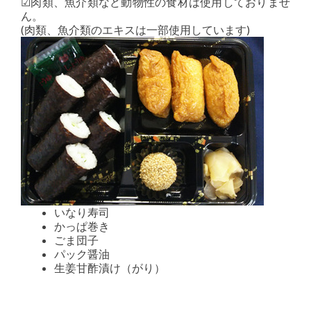
☑肉類、魚介類など動物性の食材は使用しておりませ
ん。
(肉類、魚介類のエキスは一部使用しています)
いなり寿司
かっぱ巻き
ごま団子
パック醤油
生姜甘酢漬け（がり）