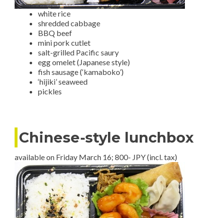
white rice
shredded cabbage
BBQ beef
mini pork cutlet
salt-grilled Pacific saury
egg omelet (Japanese style)
fish sausage (‘kamaboko’)
‘hijiki’ seaweed
pickles
Chinese-style lunchbox
available on Friday March 16; 800- JPY (incl. tax)