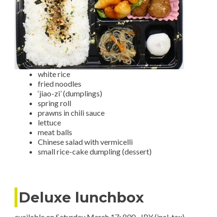
white rice
fried noodles
‘jiao-zi’ (dumplings)
spring roll
prawns in chili sauce
lettuce
meat balls
Chinese salad with vermicelli
small rice-cake dumpling (dessert)
Deluxe lunchbox
available on Saturday March 17; 800- JPY (incl. tax)