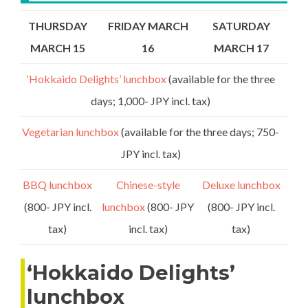
THURSDAY
FRIDAY MARCH
SATURDAY
MARCH 15
16
MARCH 17
‘Hokkaido Delights’ lunchbox
(available for the three
days; 1,000- JPY incl. tax)
Vegetarian lunchbox
(available for the three days; 750-
JPY incl. tax)
BBQ lunchbox
Chinese-style
Deluxe lunchbox
(800- JPY incl.
lunchbox
(800- JPY
(800- JPY incl.
tax)
incl. tax)
tax)
‘Hokkaido Delights’
lunchbox