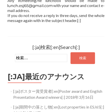
Any in/meeting/he lunchbox should be made to
with your name and contact e-
mail address.
If you do not receive a reply in three days, send the whole
message again with in the subject header.[:]
[:ja]検索[:en]Search[:]
検索:
[:JA]最近のアナウンス
[:ja]ポスター賞受賞者[:en]Poster award and English
Presentation Award winners[:]
2018年3月16日
[:ja]期間中の落とし物[:en]Lost properties in ESJ65[:]