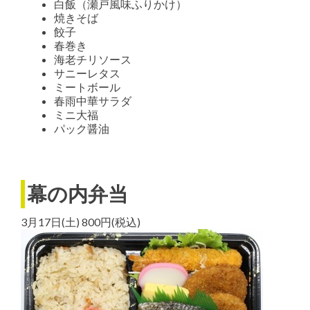
白飯（瀬戸風味ふりかけ）
焼きそば
餃子
春巻き
海老チリソース
サニーレタス
ミートボール
春雨中華サラダ
ミニ大福
パック醤油
幕の内弁当
3月17日(土) 800円(税込)