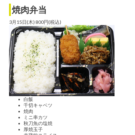
焼肉弁当
3月15日(木) 800円(税込)
白飯
千切キャベツ
焼肉
ミニ串カツ
秋刀魚の塩焼
厚焼玉子