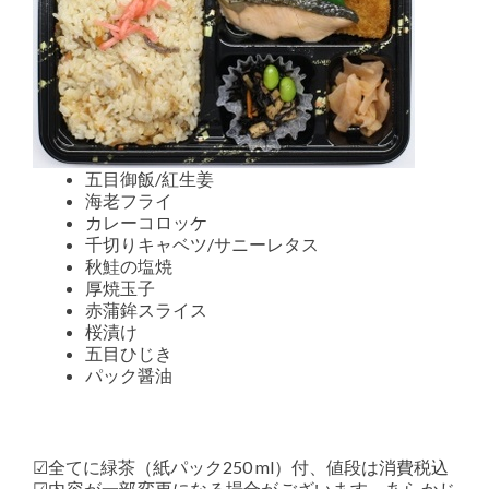
五目御飯/紅生姜
海老フライ
カレーコロッケ
千切りキャベツ/サニーレタス
秋鮭の塩焼
厚焼玉子
赤蒲鉾スライス
桜漬け
五目ひじき
パック醤油
☑全てに緑茶（紙パック250 ml）付、値段は消費税込
☑内容が一部変更になる場合がございます。あらかじ