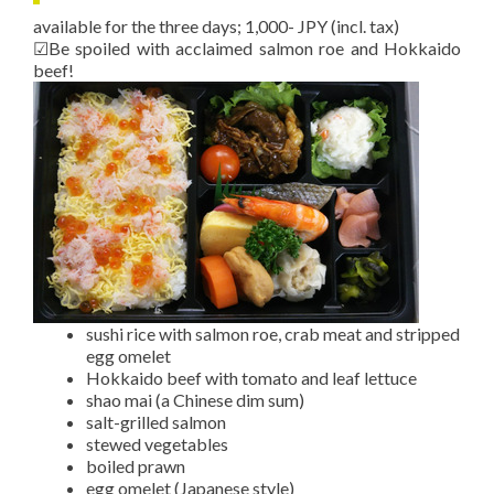
available for the three days; 1,000- JPY (incl. tax)
☑Be spoiled with acclaimed salmon roe and Hokkaido
beef!
sushi rice with salmon roe, crab meat and stripped
egg omelet
Hokkaido beef with tomato and leaf lettuce
shao mai (a Chinese dim sum)
salt-grilled salmon
stewed vegetables
boiled prawn
egg omelet (Japanese style)