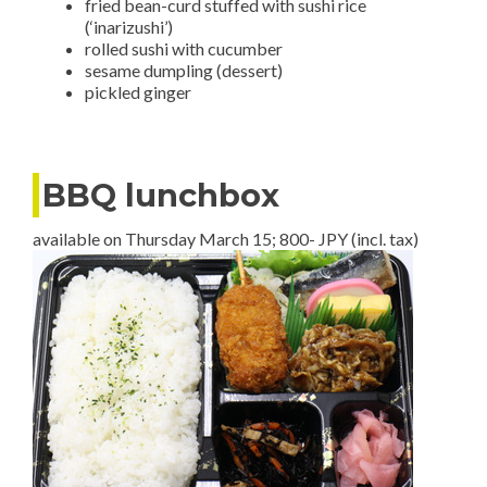
fried bean-curd stuffed with sushi rice
(‘inarizushi’)
rolled sushi with cucumber
sesame dumpling (dessert)
pickled ginger
BBQ lunchbox
available on Thursday March 15; 800- JPY (incl. tax)