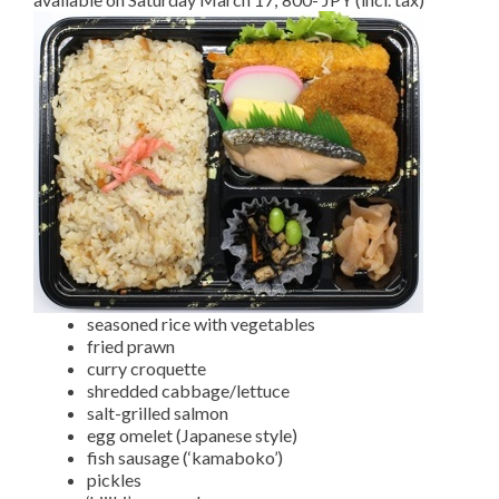
seasoned rice with vegetables
fried prawn
curry croquette
shredded cabbage/lettuce
salt-grilled salmon
egg omelet (Japanese style)
fish sausage (‘kamaboko’)
pickles