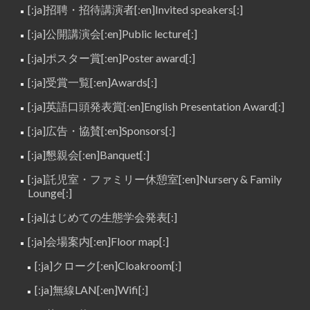
[:ja]招聘・招待講演者[:en]Invited speakers[:]
[:ja]公開講演会[:en]Public lecture[:]
[:ja]ポスター賞[:en]Poster award[:]
[:ja]受賞一覧[:en]Awards[:]
[:ja]英語口頭発表賞[:en]English Presentation Award[:]
[:ja]広告・協賛[:en]Sponsors[:]
[:ja]懇親会[:en]Banquet[:]
[:ja]託児室・ファミリー休憩室[:en]Nursery & Family
Lounge[:]
[:ja]はじめての生態学会発表[:]
[:ja]会場案内[:en]Floor map[:]
[:ja]クローク[:en]Cloakroom[:]
[:ja]無線LAN[:en]Wifi[:]