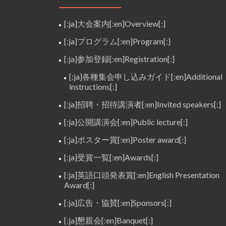
[:ja]大会案内[:en]Overview[:]
[:ja]プログラム[:en]Program[:]
[:ja]参加登録[:en]Registration[:]
[:ja]各種集会申し込みガイド[:en]Additional
instructions[:]
[:ja]招聘・招待講演者[:en]Invited speakers[:]
[:ja]公開講演会[:en]Public lecture[:]
[:ja]ポスター賞[:en]Poster award[:]
[:ja]受賞一覧[:en]Awards[:]
[:ja]英語口頭発表賞[:en]English Presentation
Award[:]
[:ja]広告・協賛[:en]Sponsors[:]
[:ja]懇親会[:en]Banquet[:]