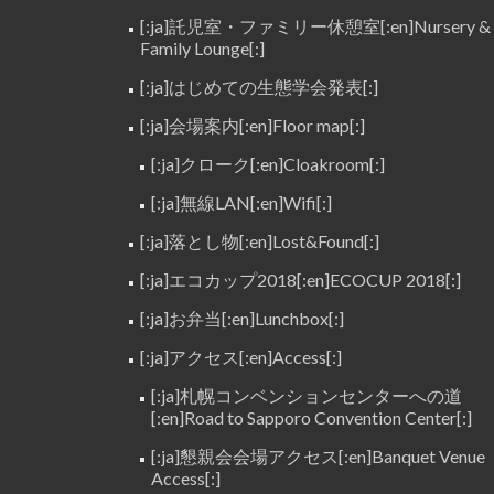
[:ja]託児室・ファミリー休憩室[:en]Nursery &
Family Lounge[:]
[:ja]はじめての生態学会発表[:]
[:ja]会場案内[:en]Floor map[:]
[:ja]クローク[:en]Cloakroom[:]
[:ja]無線LAN[:en]Wifi[:]
[:ja]落とし物[:en]Lost&Found[:]
[:ja]エコカップ2018[:en]ECOCUP 2018[:]
[:ja]お弁当[:en]Lunchbox[:]
[:ja]アクセス[:en]Access[:]
[:ja]札幌コンベンションセンターへの道
[:en]Road to Sapporo Convention Center[:]
[:ja]懇親会会場アクセス[:en]Banquet Venue
Access[:]