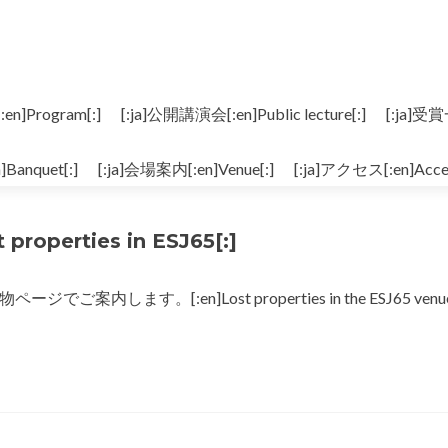
n]Program[:]
[:ja]公開講演会[:en]Public lecture[:]
[:ja]受賞
]Banquet[:]
[:ja]会場案内[:en]Venue[:]
[:ja]アクセス[:en]Acces
operties in ESJ65[:]
します。[:en]Lost properties in the ESJ65 venue 