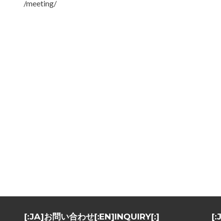
/meeting/
[:JA]お問い合わせ[:EN]INQUIRY[:]
[