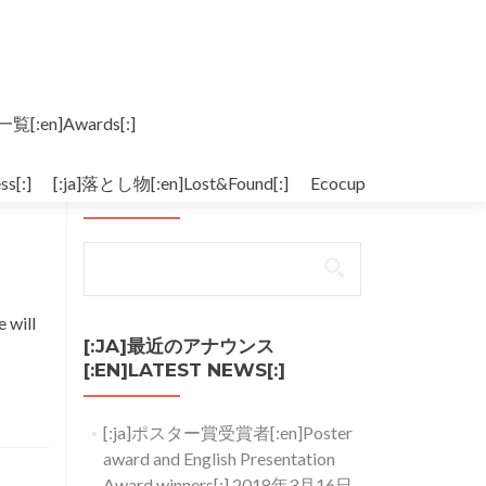
一覧[:en]Awards[:]
s[:]
[:ja]落とし物[:en]Lost&Found[:]
Ecocup
[:JA]検索[:EN]SEARCH[:]
検索:
will
[:JA]最近のアナウンス
[:EN]LATEST NEWS[:]
[:ja]ポスター賞受賞者[:en]Poster
award and English Presentation
Award winners[:]
2018年3月16日