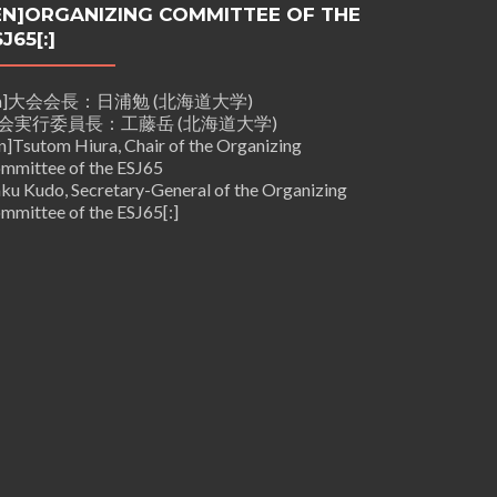
:EN]ORGANIZING COMMITTEE OF THE
J65[:]
:ja]大会会長：日浦勉 (北海道大学)
会実行委員長：工藤岳 (北海道大学)
en]Tsutom Hiura, Chair of the Organizing
mmittee of the ESJ65
ku Kudo, Secretary-General of the Organizing
mmittee of the ESJ65[:]