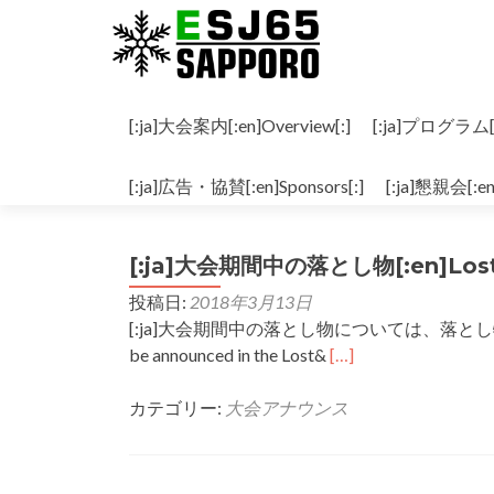
コンテンツへスキップ
[:ja]大会案内[:en]Overview[:]
[:ja]プログラム[:e
日:
2018年3月13日
[:ja]広告・協賛[:en]Sponsors[:]
[:ja]懇親会[:en
[:ja]大会期間中の落とし物[:en]Lost pr
投稿日:
2018年3月13日
[:ja]大会期間中の落とし物については、落とし物ページでご案内
Read
be announced in the Lost&
[…]
more
about
カテゴリー:
大会アナウンス
[:ja]
大
会