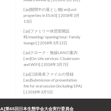
[:ja]期間中の落とし物[:en]Lost
properties in ESJ65[:]
2018年3月
13日
[:ja]ファミリー休憩室開設
時/meeting/ opening hour: Family
lounge [:]
2018年3月12日
[:ja]クローク・無線LANの案内
[:en]On-site services: Cloakroom
and WIFI[:]
2018年3月7日
[:ja]口頭発表ファイルの登録
[:en]Submission of presentation
file for oral session (including EPA)
[:]
2018年3月5日
:JA]第65回日本生態学会大会実行委員会